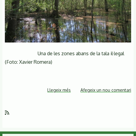
Una de les zones abans de la tala il·legal
(Foto: Xavier Romera)
Llegeix més
sobre
Afegeix un nou comentari
Denunciem
la
tala
de
la
Roureda