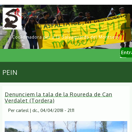
Vés
al
contingut
Coordinadora per a la Salvaguarda del Montseny
User
Entr
account
menu
Primary
PEIN
links
Denunciem la tala de la Roureda de Can
Verdalet (Tordera)
Per
carlesl
|
dc., 04/04/2018 - 21:11