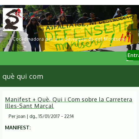
Vés
al
contingut
Coordinadora per a la Salvaguarda del Montseny
User
Entr
account
menu
Primary
què qui com
links
Manifest + Què, Qui i Com sobre la Carretera
Illes-Sant Marçal
Per
joan
|
dg., 15/01/2017 - 22:14
MANIFEST: