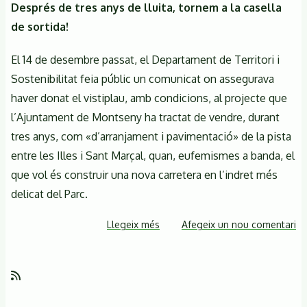
Després de tres anys de lluita, tornem a la casella
de sortida!
El 14 de desembre passat, el Departament de Territori i
Sostenibilitat feia públic un comunicat on assegurava
haver donat el vistiplau, amb condicions, al projecte que
l’Ajuntament de Montseny ha tractat de vendre, durant
tres anys, com «d’arranjament i pavimentació» de la pista
entre les Illes i Sant Marçal, quan, eufemismes a banda, el
que vol és construir una nova carretera en l’indret més
delicat del Parc.
Llegeix més
sobre
Afegeix un nou comentari
Manifest
+
Què,
Qui