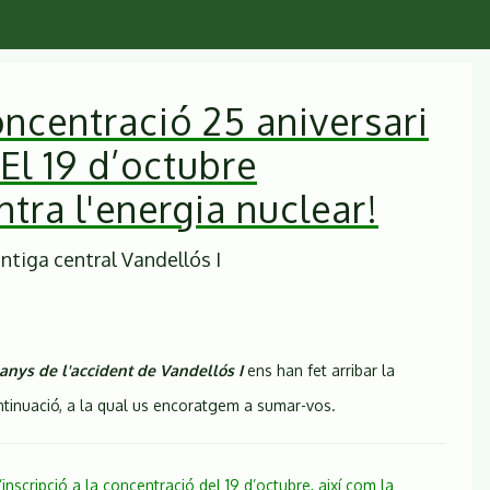
oncentració 25 aniversari
 El 19 d’octubre
ntra l'energia nuclear!
ntiga central Vandellós I
nys de l'accident de Vandellós I
ens han fet arribar la
ntinuació, a la qual us encoratgem a sumar-vos.
inscripció a la concentració del 19 d’octubre, així com la