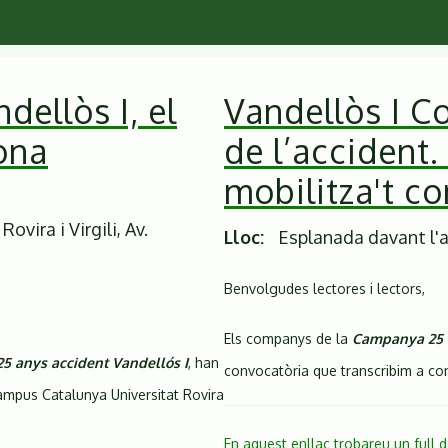
dellòs I, el
Vandellòs I C
ona
de l’accident.
mobilitza't co
vira i Virgili, Av.
Lloc
Esplanada davant l'a
Benvolgudes lectores i lectors,
Els companys de la
Campanya 25 a
25 anys accident Vandellós I
, han
convocatòria que transcribim a co
ampus Catalunya Universitat Rovira
En aquest enllaç trobareu un full d’