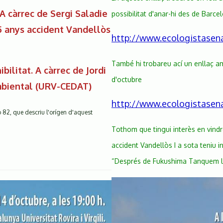
 A càrrec de Sergi Saladie
possibilitat d'anar-hi des de Barce
 anys accident Vandellòs
http://www.ecologistasena
També hi trobareu ací un enllaç amb
ibilitat. A càrrec de Jordi
d'octubre
ambiental (URV-CEDAT)
http://www.ecologistasena
o 82, que descriu l'orígen d'aquest
Tothom que tingui interès en vindr
accident Vandellòs I a sota teniu 
“Després de Fukushima Tanquem l