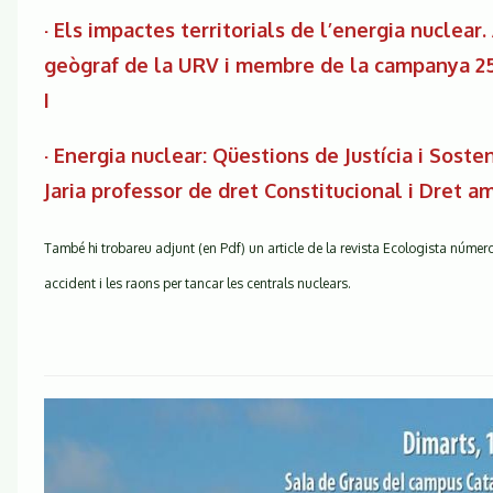
· Els impactes territorials de l’energia nuclear.
geògraf de la URV i membre de la campanya 25
I
· Energia nuclear: Qüestions de Justícia i Sosten
Jaria professor de dret Constitucional i Dret 
També hi trobareu adjunt (en Pdf) un article de la revista Ecologista númer
accident i les raons per tancar les centrals nuclears.