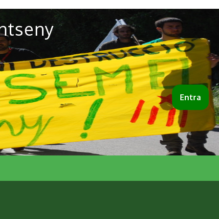
ntseny
Entra