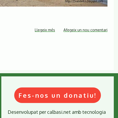
Llegeix més
sobre
Afegeix un nou comentari
Vandellòs
I
Concentració
25
aniversari
de
l’accident.
El
19
Fes-nos un donatiu!
d’octubre
mobilitza't
contra
Desenvolupat per
calbasi.net
amb tecnologia
l'energia