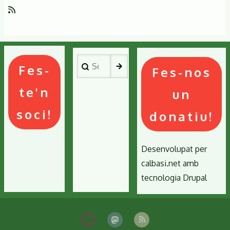
L'AIGUA
#9,
INUNDACIONS
I
Search
URBANISME
Fes-
Fes-nos
A
CATALUNYA:
te'n
un
RISCOS
soci!
I
donatiu!
SOLUCIONS
Desenvolupat per
calbasi.net
amb
tecnologia
Drupal