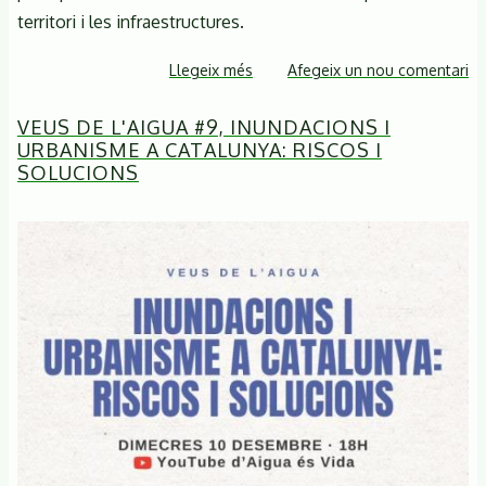
territori i les infraestructures.
Llegeix més
sobre
Afegeix un nou comentari
TAULA
VEUS DE L'AIGUA #9, INUNDACIONS I
RODONA
URBANISME A CATALUNYA: RISCOS I
SOBRE
SOLUCIONS
INUNDABILITAT:
ANÀLISI
I
DEBAT