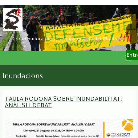
Vés
al
contingut
Coordinadora per a la Salvaguarda del Montseny
User
Entr
account
menu
Primary
Inundacions
links
TAULA RODONA SOBRE INUNDABILITAT:
ANÀLISI I DEBAT