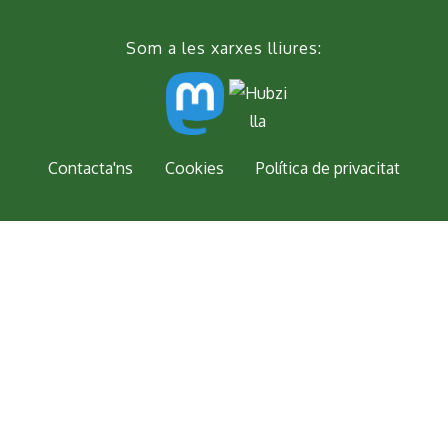
Som a les xarxes lliures:
Peu
Contacta'ns
Cookies
Política de privacitat