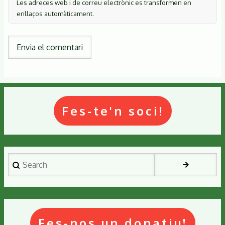
Les adreces web i de correu electrònic es transformen en
enllaços automàticament.
Fes-te'n soci!
Search
Fes-nos un donatiu!