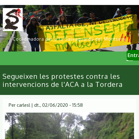
Vés
al
contingut
Coordinadora per a la Salvaguarda del Montseny
User
Entr
account
menu
Primary
Segueixen les protestes contra les
links
intervencions de l'ACA a la Tordera
Per
carlesl
|
dt., 02/06/2020 - 15:58