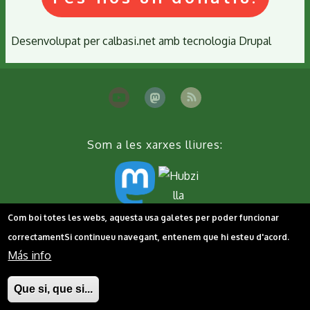
Desenvolupat per
calbasi.net
amb tecnologia
Drupal
Som a les xarxes lliures:
Com boi totes les webs, aquesta usa galetes per poder funcionar
Peu
Contacta'ns
Cookies
Política de privacitat
correctament
Si continueu navegant, entenem que hi esteu d'acord.
Más info
Que si, que si...