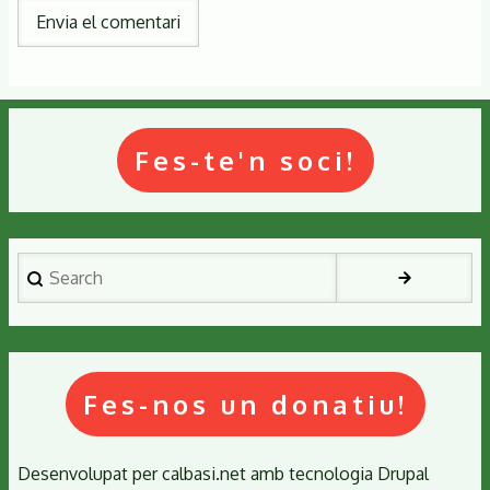
Fes-te'n soci!
Search
Fes-nos un donatiu!
Desenvolupat per
calbasi.net
amb tecnologia
Drupal