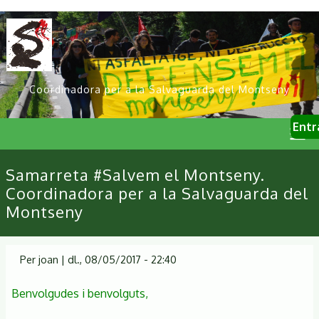
Vés
al
contingut
Coordinadora per a la Salvaguarda del Montseny
User
Entr
account
menu
Primary
Samarreta #Salvem el Montseny.
links
Coordinadora per a la Salvaguarda del
Montseny
Per
joan
|
dl., 08/05/2017 - 22:40
Benvolgudes i benvolguts,