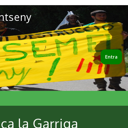
ntseny
Entra
ca la Garriga