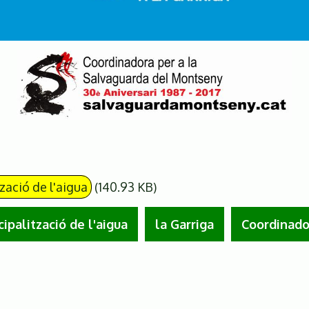
zació de l'aigua
(140.93 KB)
ipalització de l'aigua
la Garriga
Coordinado