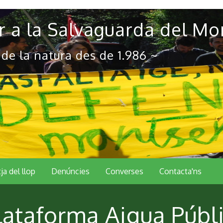
 a la Salvaguarda del Mo
 de la natura des de 1.986 ~
tja del llop
Denúncies
Converses
Contacta'ns
lataforma Aigua Públi