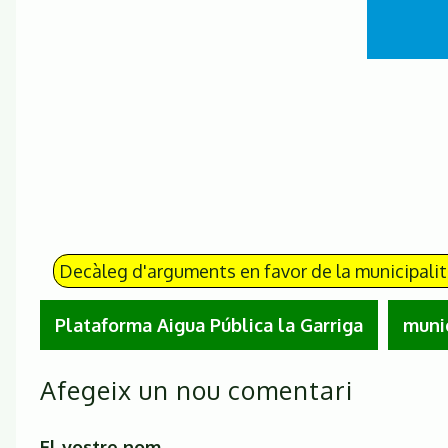
Decàleg d'arguments en favor de la municipalit
Plataforma Aigua Pública la Garriga
munic
Afegeix un nou comentari
El vostre nom