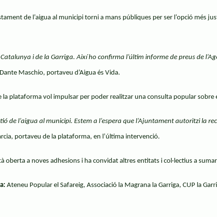
tament de l’aigua al municipi torni a mans públiques per ser l’opció més jus
e Catalunya i de la Garriga. Així ho confirma l’últim informe de preus de l’A
 Dante Maschio, portaveu d’Aigua és Vida.
la plataforma vol impulsar per poder realitzar una consulta popular sobre el
ió de l’aigua al municipi. Estem a l’espera que l’Ajuntament autoritzi la rec
arcia, portaveu de la plataforma, en l’última intervenció.
à oberta a noves adhesions i ha convidat altres entitats i col·lectius a suma
a:
Ateneu Popular el Safareig, Associació la Magrana la Garriga, CUP la Garri