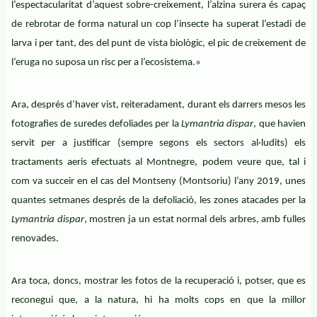
l’espectacularitat d’aquest sobre-creixement, l’alzina surera és capaç
de rebrotar de forma natural un cop l’insecte ha superat l’estadi de
larva i per tant, des del punt de vista biològic, el pic de creixement de
l’eruga no suposa un risc per a l’ecosistema.»
Ara, després d’haver vist, reiteradament, durant els darrers mesos les
fotografies de suredes defoliades per la
Lymantria dispar
, que havien
servit per a justificar (sempre segons els sectors al·ludits) els
tractaments aeris efectuats al Montnegre, podem veure que, tal i
com va succeir en el cas del Montseny (Montsoriu) l’any 2019, unes
quantes setmanes després de la defoliació, les zones atacades per la
Lymantria dispar
, mostren ja un estat normal dels arbres, amb fulles
renovades.
Ara toca, doncs, mostrar les fotos de la recuperació i, potser, que es
reconegui que, a la natura, hi ha molts cops en que la millor