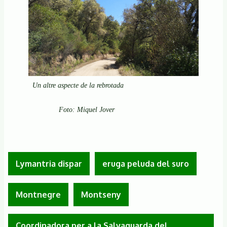
Un altre aspecte de la rebrotada
Foto: Miquel Jover
Lymantria dispar
eruga peluda del suro
Montnegre
Montseny
Coordinadora per a la Salvaguarda del