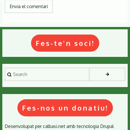
Fes-te'n soci!
Search
Fes-nos un donatiu!
Desenvolupat per
calbasi.net
amb tecnologia
Drupal