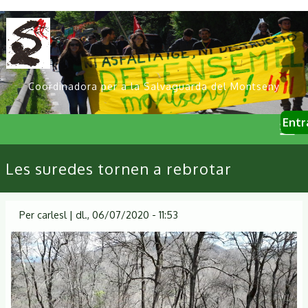
Vés
al
contingut
Coordinadora per a la Salvaguarda del Montseny
User
Entr
account
menu
Primary
Les suredes tornen a rebrotar
links
Per
carlesl
|
dl., 06/07/2020 - 11:53