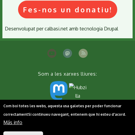
Fes-nos un donatiu!
Desenvolupat per
calbasi.net
amb tecnologia
Drupal
Som a les xarxes lliures:
Com boi totes les webs, aquesta usa galetes per poder funcionar
Peu
Contacta'ns
Cookies
Política de privacitat
correctament
Si continueu navegant, entenem que hi esteu d'acord.
Más info