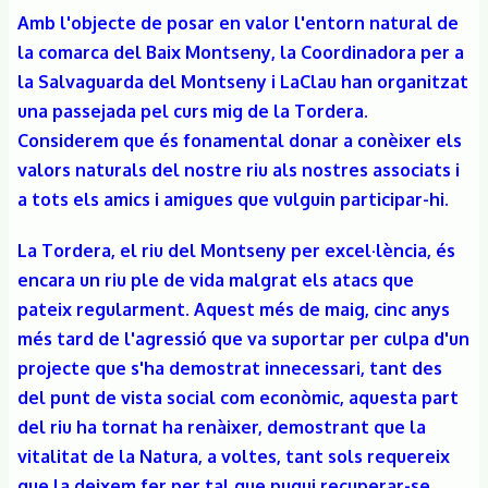
Amb l'objecte de posar en valor l'entorn natural de
la comarca del Baix Montseny, la Coordinadora per a
la Salvaguarda del Montseny i LaClau han organitzat
una passejada pel curs mig de la Tordera.
Considerem que és fonamental donar a conèixer els
valors naturals del nostre riu als nostres associats i
a tots els amics i amigues que vulguin participar-hi.
La Tordera, el riu del Montseny per excel·lència, és
encara un riu ple de vida malgrat els atacs que
pateix regularment. Aquest més de maig, cinc anys
més tard de l'agressió que va suportar per culpa d'un
projecte que s'ha demostrat innecessari, tant des
del punt de vista social com econòmic, aquesta part
del riu ha tornat ha renàixer, demostrant que la
vitalitat de la Natura, a voltes, tant sols requereix
que la deixem fer per tal que pugui recuperar-se.