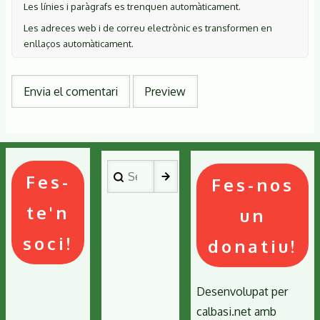
Les línies i paràgrafs es trenquen automàticament.
Les adreces web i de correu electrònic es transformen en
enllaços automàticament.
Search
Fes-
Fes-nos
te'n
un
soci!
donatiu!
Desenvolupat per
calbasi.net
amb