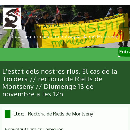
Vés
al
contingut
Coordinadora per a la Salvaguarda del Montseny
User
Entr
account
menu
Primary
L'estat dels nostres rius. El cas de la
links
Tordera // rectoria de Riells de
Montseny // Diumenge 13 de
novembre a les 12h
Lloc
Rectoria de Riells de Montseny
Benvolguts amics i amigues,