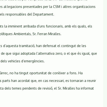
es al·legacions presentades per la CSM i altres organitzacions
 els responsables del Departament.
ats la imminent arribada d’uns funcionaris, amb els quals, els
ítiques Ambientals, Sr. Ferran Miralles.
s d’aquesta tramitació, han defensat el contingut de les
e que sigui adoptada l’alternativa zero, o el que és igual, que
s dels vehicles d’emergències.
rrec, no ha tingut oportunitat de conèixer a fons. Ha
s parts han acordat que, en cas necessari, es tornaran a reunir
a dels temes pendents de revisió, el Sr. Miralles ha informat