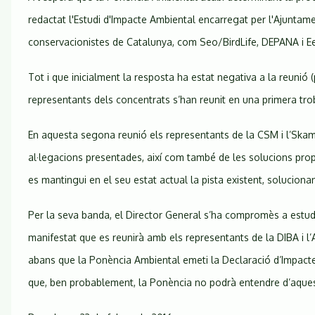
redactat l'Estudi d'Impacte Ambiental encarregat per l'Ajuntam
conservacionistes de Catalunya, com Seo/BirdLife, DEPANA i 
Tot i que inicialment la resposta ha estat negativa a la reunió 
representants dels concentrats s’han reunit en una primera tro
En aquesta segona reunió els representants de la CSM i l’Skamot
al·legacions presentades, així com també de les solucions propo
es mantingui en el seu estat actual la pista existent, solucion
Per la seva banda, el Director General s’ha compromès a estudi
manifestat que es reunirà amb els representants de la DIBA i l’
abans que la Ponència Ambiental emeti la Declaració d’Impacte 
que, ben probablement, la Ponència no podrà entendre d’aquest