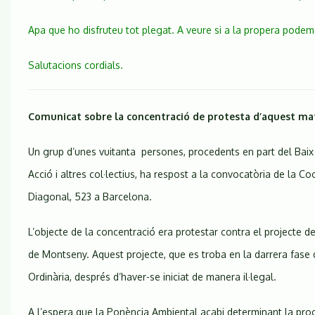
Apa que ho disfruteu tot plegat. A veure si a la propera pode
Salutacions cordials.
Comunicat sobre la concentració de protesta d’aquest mati 
Un grup d’unes vuitanta persones, procedents en part del Baix 
Acció i altres col·lectius, ha respost a la convocatòria de la
Diagonal, 523 a Barcelona.
L’objecte de la concentració era protestar contra el projecte de 
de Montseny. Aquest projecte, que es troba en la darrera fase 
Ordinària, després d’haver-se iniciat de manera il·legal.
A l’espera que la Ponència Ambiental acabi determinant la proc