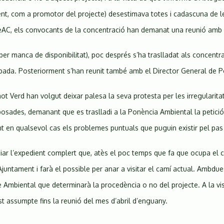
ent, com a promotor del projecte) desestimava totes i cadascuna de l
EeAC, els convocants de la concentració han demanat una reunió amb
(per manca de disponibilitat), poc després s’ha traslladat als concentr
bada. Posteriorment s’han reunit també amb el Director General de Pol
 Verd han volgut deixar palesa la seva protesta per les irregularitat
sades, demanant que es traslladi a la Ponència Ambiental la petició d
ant en qualsevol cas els problemes puntuals que puguin existir pel pa
ar l’expedient complert que, atès el poc temps que fa que ocupa el cà
Ajuntament i farà el possible per anar a visitar el camí actual. Ambdue
Ambiental que determinarà la procedència o no del projecte. A la vist
 assumpte fins la reunió del mes d’abril d’enguany.