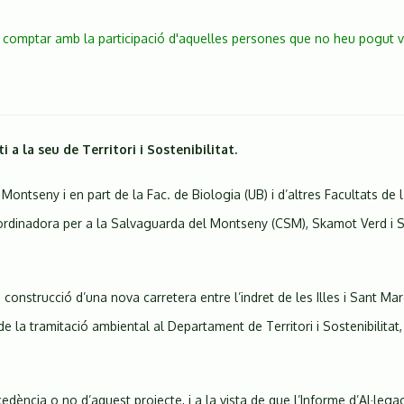
m comptar amb la participació d'aquelles persones que no heu pogut v
a la seu de Territori i Sostenibilitat.
Montseny i en part de la Fac. de Biologia (UB) i d’altres Facultats d
 Coordinadora per a la Salvaguarda del Montseny (CSM), Skamot Verd i 
construcció d’una nova carretera entre l’indret de les Illes i Sant Mar
de la tramitació ambiental al Departament de Territori i Sostenibilit
edència o no d’aquest projecte, i a la vista de que l’Informe d’Al·le