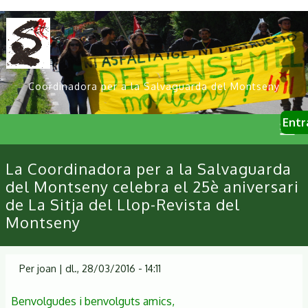
Vés
al
contingut
Coordinadora per a la Salvaguarda del Montseny
User
Entr
account
menu
Primary
La Coordinadora per a la Salvaguarda
links
del Montseny celebra el 25è aniversari
de La Sitja del Llop-Revista del
Montseny
Per
joan
|
dl., 28/03/2016 - 14:11
Benvolgudes i benvolguts amics,