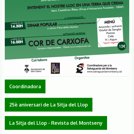
Coordinadora
25è aniversari de La Sitja del Llop
La Sitja del Llop - Revista del Montseny