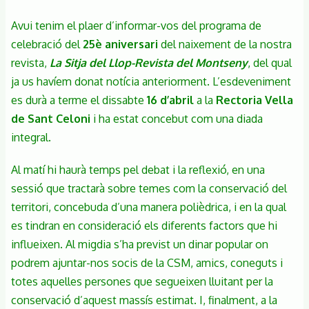
Avui tenim el plaer d’informar-vos del programa de
celebració del
25è aniversari
del naixement de la nostra
revista,
La Sitja del Llop-Revista del Montseny
, del qual
ja us havíem donat notícia anteriorment. L’esdeveniment
es durà a terme el dissabte
16 d’abril
a la
Rectoria Vella
de Sant Celoni
i ha estat concebut com una diada
integral.
Al matí hi haurà temps pel debat i la reflexió, en una
sessió que tractarà sobre temes com la conservació del
territori, concebuda d’una manera polièdrica, i en la qual
es tindran en consideració els diferents factors que hi
influeixen. Al migdia s’ha previst un dinar popular on
podrem ajuntar-nos socis de la CSM, amics, coneguts i
totes aquelles persones que segueixen lluitant per la
conservació d’aquest massís estimat. I, finalment, a la