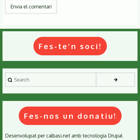
Fes-te'n soci!
Search
Fes-nos un donatiu!
Desenvolupat per
calbasi.net
amb tecnologia
Drupal