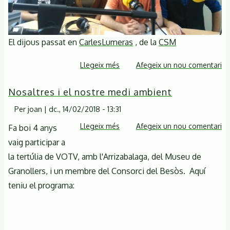
Illes-
Sant
Marçal
El dijous passat en
CarlesLumeras
, de la
CSM
i
altres
Llegeix més
sobre
Afegeix un nou comentari
assumptes,
El
divendres
Nosaltres i el nostre medi ambient
dijous
2
15/02/18
Per
joan
|
dc., 14/02/2018 - 13:31
de
vam
març
Llegeix més
sobre
Afegeix un nou comentari
Fa boi 4 anys
estar
a
Nosaltres
vaig participar a
a
les
i
El
la tertúlia de VOTV, amb l'Arrizabalaga, del Museu de
19:00h
el
cafè
Granollers, i un membre del Consorci del Besòs. Aquí
nostre
de
teniu el programa:
medi
.7
ambient
Ràdio
(Sant