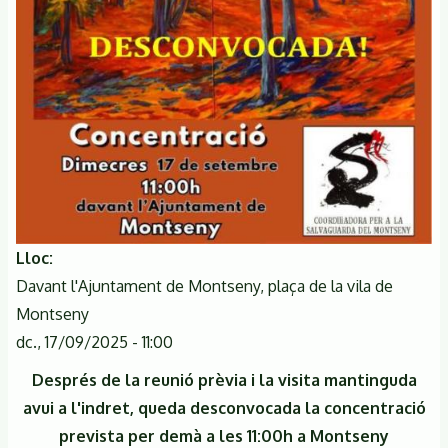
la
Salvaguarda
del
Montseny.
Lloc
Davant l'Ajuntament de Montseny, plaça de la vila de
Montseny
dc., 17/09/2025 - 11:00
Després de la reunió prèvia i la visita mantinguda
avui a l'indret, queda desconvocada la concentració
prevista per demà a les 11:00h a Montseny