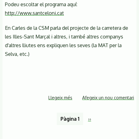
Podeu escoltar el programa aquí:
reactiva
http://www.santceloni.cat
el
projecte
En Carles de la CSM parla del projecte de la carretera de
de
les Illes-Sant Marçal i altres, i també altres companys
construcció
de
d'altres lliutes ens expliquen les seves (la MAT per la
la
Selva, etc.)
carretera
Illes-
Sant
Marçal
Llegeix més
sobre
Afegeix un nou comentari
Parlem
al
Paginació
Pàgina 1
Pàgina
››
programa
següent
Cafè
de