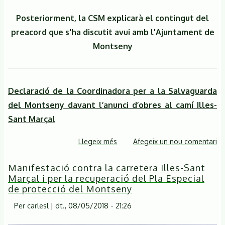
Posteriorment, la CSM explicarà el contingut del
preacord que s'ha discutit avui amb l'Ajuntament de
Montseny
Declaració de la Coordinadora per a la Salvaguarda
del Montseny davant l’anunci d’obres al camí Illes-
Sant Marçal
Llegeix més
sobre
Afegeix un nou comentari
DESCONVOCADA!
Manifestació contra la carretera Illes-Sant
la
Marçal i per la recuperació del Pla Especial
concentració
de protecció del Montseny
de
protesta
Per
carlesl
|
dt., 08/05/2018 - 21:26
sobre