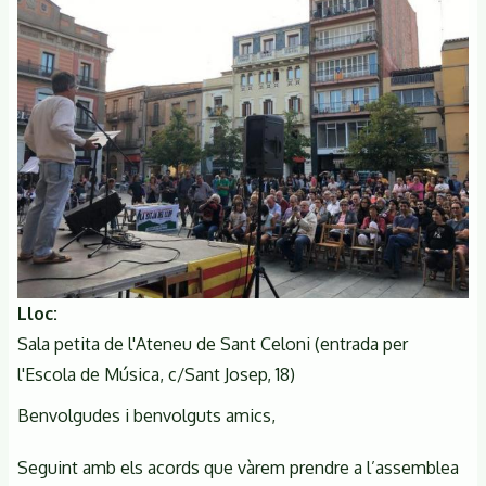
tractar
del
projecte
de
carretera
Illes-
Sant
Marçal
i
altres
assumptes,
divendres
Lloc
23
Sala petita de l'Ateneu de Sant Celoni (entrada per
de
l'Escola de Música, c/Sant Josep, 18)
març
a
Benvolgudes i benvolguts amics,
les
19:00h
Seguint amb els acords que vàrem prendre a l’assemblea