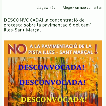
Llegeix més
sobre
Afegeix un nou comentari
Arranjament
DESCONVOCADA! la concentració de
de
protesta sobre la pavimentació del camí
camí
Illes-Sant Marçal
de
Sant
Marçal.
Acord
entre
l'Ajuntament
de
Montseny
i
la
Coordinadora
per
a