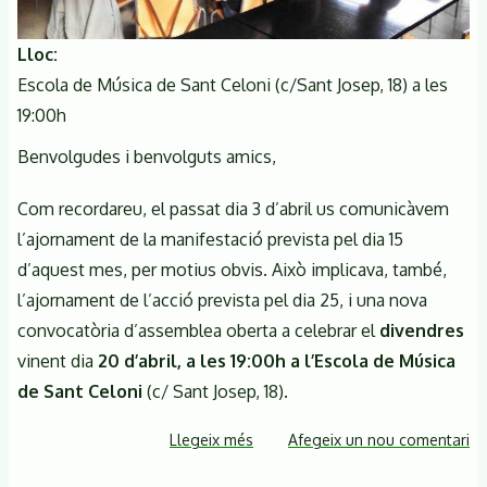
del
Montseny
Lloc
Escola de Música de Sant Celoni (c/Sant Josep, 18) a les
19:00h
Benvolgudes i benvolguts amics,
Com recordareu, el passat dia 3 d’abril us comunicàvem
l’ajornament de la manifestació prevista pel dia 15
d’aquest mes, per motius obvis. Això implicava, també,
l’ajornament de l’acció prevista pel dia 25, i una nova
convocatòria d’assemblea oberta a celebrar el
divendres
vinent dia
20 d’abril, a les 19:00h a l’Escola de Música
de Sant Celoni
(c/ Sant Josep, 18).
Llegeix més
sobre
Afegeix un nou comentari
Assemblea