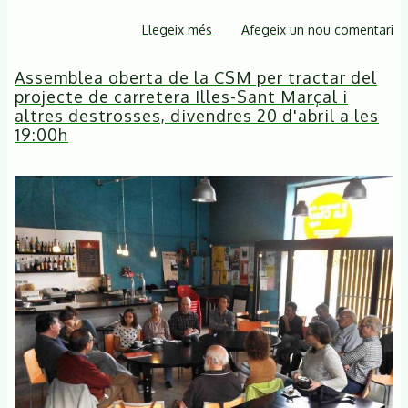
Llegeix més
sobre
Afegeix un nou comentari
Manifestació
Assemblea oberta de la CSM per tractar del
contra
projecte de carretera Illes-Sant Marçal i
la
altres destrosses, divendres 20 d'abril a les
carretera
19:00h
Illes-
Sant
Marçal
i
per
la
recuperació
del
Pla
Especial
de
protecció