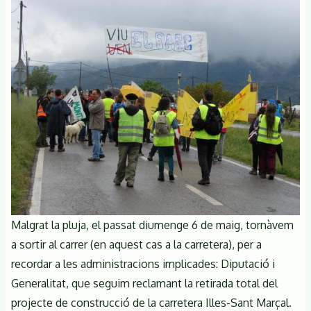
la
pavimentació
del
camí
Illes-
Sant
Marçal
Malgrat la pluja, el passat diumenge 6 de maig, tornàvem
a sortir al carrer (en aquest cas a la carretera), per a
recordar a les administracions implicades: Diputació i
Generalitat, que seguim reclamant la retirada total del
projecte de construcció de la carretera Illes-Sant Marçal.