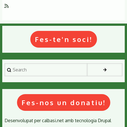
punt7radio
Fes-te'n soci!
Search
Fes-nos un donatiu!
Desenvolupat per
calbasi.net
amb tecnologia
Drupal