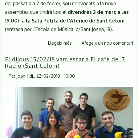
del passat dia 2 de febrer, sou convocats a la nova
assemblea que tindrà lloc el
divendres 2 de març a les
19:00h a la Sala Petita de l’Ateneu de Sant Celoni
(entrada per l’Escola de Música, c/Sant Josep, 18).
Llegeix més
sobre
Afegeix un nou comentari
Nova
El dijous 15/02/18 vam estar a El cafè de .7
assemblea
Ràdio (Sant Celoni)
oberta
de
Per
joan
|
dj., 22/02/2018 - 10:00
la
CSM
per
tractar
del
projecte
de
carretera