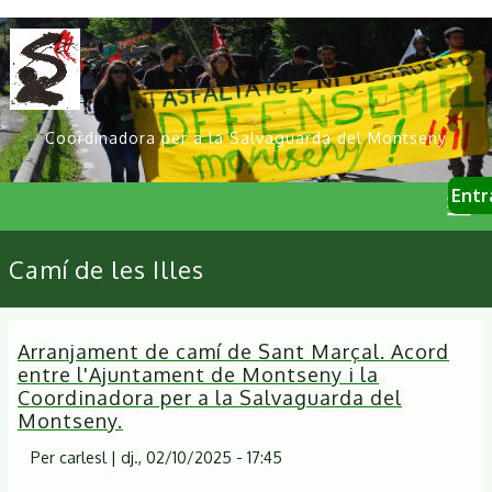
Vés
al
contingut
Coordinadora per a la Salvaguarda del Montseny
User
Entr
account
menu
Primary
Camí de les Illes
links
Arranjament de camí de Sant Marçal. Acord
entre l'Ajuntament de Montseny i la
Coordinadora per a la Salvaguarda del
Montseny.
Per
carlesl
|
dj., 02/10/2025 - 17:45