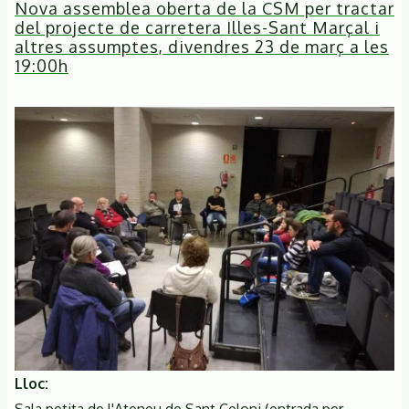
Nova assemblea oberta de la CSM per tractar
oberta
del projecte de carretera Illes-Sant Marçal i
de
altres assumptes, divendres 23 de març a les
la
19:00h
CSM
per
tractar
del
projecte
de
carretera
Illes-
Sant
Marçal
i
altres
destrosses,
divendres
Lloc
20
Sala petita de l'Ateneu de Sant Celoni (entrada per