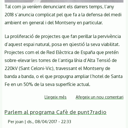
Tal com ja veníem denunciant els darrers temps, l’any
2018 s’anuncia complicat pel que fa a la defensa del medi
ambient en general i del Montseny en particular.
La proliferació de projectes que fan perillar la pervivència
d’aquest espai natural, posa en qüestió la seva viabilitat.
Projectes com el de Red Elèctrica de España que pretén
sobre-elevar les torres de l’antiga línia d’Alta Tensió de
220kV (Sant Celoni-Vic), travessant el Montseny de
banda a banda, o el que propugna ampliar l’hotel de Santa
Fe en un 50% de la seva superfície actual.
Llegeix més
sobre
Afegeix un nou comentari
La
Parlem al programa Cafè de punt7radio
Diputació
de
Per
joan
|
ds., 08/04/2017 - 22:33
Barcelona