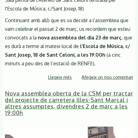
d'abril
l'Escola de Música, c/Sant Josep, 18)
a
les
Continuant amb allò que es va decidir a l’assemblea que
19:00h
vam celebrar el passat 2 de març, us recordem que esteu
convocats a la
nova assemblea del dia 23 de març
, que
es durà a terme al mateix local de
l’Escola de Música, c/
Sant Josep, 18 de Sant Celoni, a les 19:00h
(a cinc
minuts a peu des de l’estació de RENFE).
Llegeix més
sobre
Afegeix un nou comentari
Nova
Nova assemblea oberta de la CSM per tractar
assemblea
del projecte de carretera Illes-Sant Marçal i
oberta
altres assumptes, divendres 2 de març a les
de
19:00h
la
CSM
per