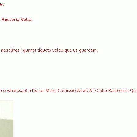
r.
a Rectoria Vella.
b nosaltres i quants tiquets voleu que us guardem.
da o whatssap) a l’Isaac Marti, Comissió ArrelCAT/Colla Bastonera Qu