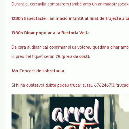
Durant el cercavila comptarem també amb un animador/speake
12:30h Espectacle - animació infantil al final de trajecte a l
13:30h Dinar popular a la Rectoria Vella.
De cara al dinar, cal confirmar si us voldreu quedar a dinar am
El preu del tiquet seran
7€ (preu de cost)
.
16h Concert de sobretaula.
Si hi ha qualsevol dubte podeu trucar al tel. 676246713.(truca