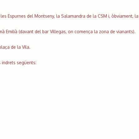
, les Espurnes del Montseny, la Salamandra de la CSM i, òbviament, l
 Emilià (davant del bar Villegas, on comença la zona de vianants).
plaça de la Vila.
s indrets següents: