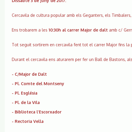
Dissabte 3 de Juny de 2017:
Cercavila de cultura popular amb els Geganters, els Timbalers
Ens trobarem a les
10:30h al carrer Major de dalt
amb c/ Germà
Tot seguit sortirem en cercavila fent tot el carrer Major fins la 
Durant el cercavila ens aturarem per fer un Ball de Bastons, al
- C/Major de Dalt
- Pl. Comte del Montseny
- Pl. Església
- Pl. de la Vila
- Biblioteca l’Escorxador
- Rectoria Vella