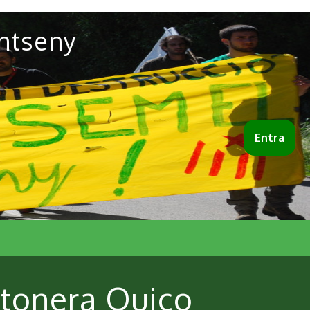
ntseny
Entra
stonera Quico