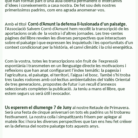
que han format part d'una aula oberta permanent d’intercanvis
d’idees i coneixements a casa nostra. De fet sou dels nostres
primeríssimss padrins, com ens agrada anomenar-vos.
Amb el títol
Corró d’Amunt la defensa il·lusionada d’un paisatge
,
l'Associació Salvem Corró d’Amunt hem recollit la transcripció de les
aportacions orals de la vostra i d'altres jornades. Les tres-centes
pàgines del llibre revelen les diverses perspectives que interactuen
sobre el paisatge i que expressen les inquietuds i les oportunitats d'un
context condicionat per la història, el canvi climàtic i la crisi energètica.
Com la vostra, totes les transcripcions són fruit de l'expressió
espontània i transmeten en un llenguatge directe les motivacions i
reflexions que han anat configurant l’índex temàtic: la pagesia i
l'agricultura, el paisatge, el territori, l’aigua i el bosc. També s'hi troba
tres taules rodones amb col·lectius ambientalistes del Vallès Oriental
de tres generacions, propostes de futur i un recull d’annexos
seleccionats completen la publicació. Ja teniu a mans el llibre, que
estem segurs us serà útil i evocador.
Us esperem el diumenge 7 de Juny
al nostre Retaule de Primavera.
Serà una festa de cinquè aniversari on tots els padrins us hi trobareu
festivament. La nostra colla i simpatitzants frisem per aplegar al
mateix lloc i hora les diverses perspectives que tan ens heu fet créixer
en la defensa del nostre paisatge tots aquests anys.