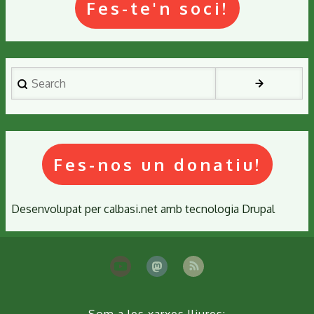
Fes-te'n soci!
Search
Fes-nos un donatiu!
Desenvolupat per
calbasi.net
amb tecnologia
Drupal