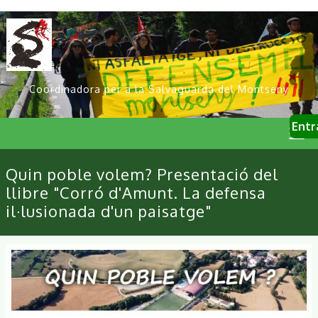
Vés
al
contingut
Coordinadora per a la Salvaguarda del Montseny
User
Entr
account
menu
Primary
Quin poble volem? Presentació del
links
llibre "Corró d'Amunt. La defensa
il·lusionada d'un paisatge"