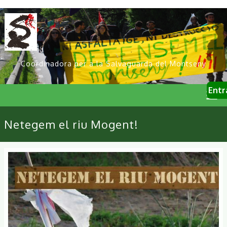
Vés
al
contingut
Coordinadora per a la Salvaguarda del Montseny
User
Entr
account
menu
Primary
Netegem el riu Mogent!
links