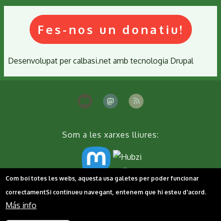
Fes-nos un donatiu!
Desenvolupat per
calbasi.net
amb tecnologia
Drupal
Som a les xarxes lliures:
Com boi totes les webs, aquesta usa galetes per poder funcionar
Peu
correctament
Si continueu navegant, entenem que hi esteu d'acord.
Contacta'ns
Cookies
Política de privacitat
Más info