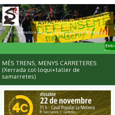
Vés
al
contingut
Coordinadora per a la Salvaguarda del Montseny
User
Entr
account
menu
Primary
MÉS TRENS, MENYS CARRETERES
links
(Xerrada col·loqui+taller de
samarretes)