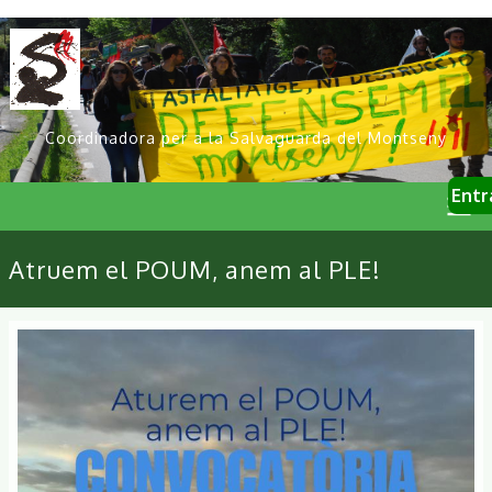
Vés
al
contingut
Coordinadora per a la Salvaguarda del Montseny
User
Entr
account
menu
Primary
Atruem el POUM, anem al PLE!
links