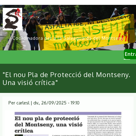
Vés
al
contingut
Coordinadora per a la Salvaguarda del Montseny
User
Entr
account
menu
Primary
"El nou Pla de Protecció del Montseny.
links
Una visió crítica"
Per
carlesl
|
dv., 26/09/2025 - 19:10