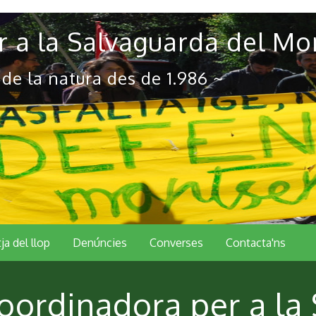
 a la Salvaguarda del Mo
 de la natura des de 1.986 ~
tja del llop
Denúncies
Converses
Contacta'ns
oordinadora per a la