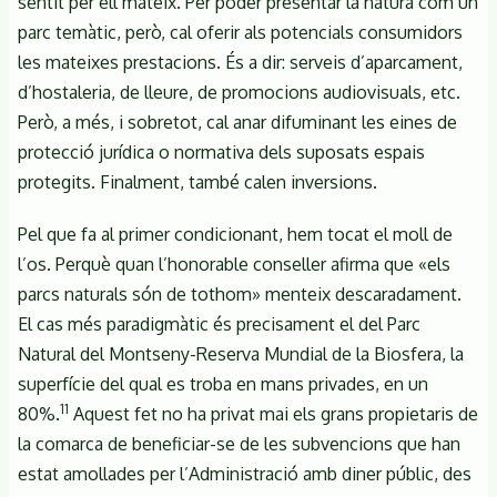
sentit per ell mateix. Per poder presentar la natura com un
parc temàtic, però, cal oferir als potencials consumidors
les mateixes prestacions. És a dir: serveis d’aparcament,
d’hostaleria, de lleure, de promocions audiovisuals, etc.
Però, a més, i sobretot, cal anar difuminant les eines de
protecció jurídica o normativa dels suposats espais
protegits. Finalment, també calen inversions.
Pel que fa al primer condicionant, hem tocat el moll de
l’os. Perquè quan l’honorable conseller afirma que «els
parcs naturals són de tothom» menteix descaradament.
El cas més paradigmàtic és precisament el del Parc
Natural del Montseny-Reserva Mundial de la Biosfera, la
superfície del qual es troba en mans privades, en un
11
80%.
Aquest fet no ha privat mai els grans propietaris de
la comarca de beneficiar-se de les subvencions que han
estat amollades per l’Administració amb diner públic, des