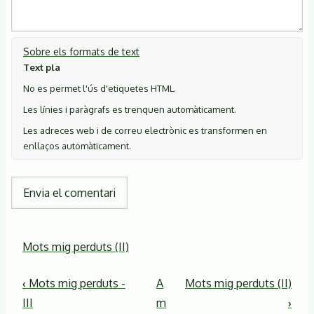
Sobre els formats de text
Text pla
No es permet l'ús d'etiquetes HTML.
Les línies i paràgrafs es trenquen automàticament.
Les adreces web i de correu electrònic es transformen en
enllaços automàticament.
Mots mig perduts (II)
Enllaços
‹
Mots mig perduts -
A
Mots mig perduts (II)
relacionats
III
m
›