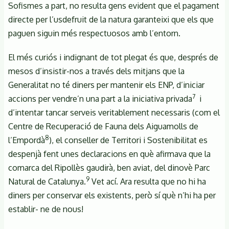
Sofismes a part, no resulta gens evident que el pagament
directe per l’usdefruit de la natura garanteixi que els que
paguen siguin més respectuosos amb l’entorn.
El més curiós i indignant de tot plegat és que, després de
mesos d’insistir-nos a través dels mitjans que la
Generalitat no té diners per mantenir els ENP, d’iniciar
7
accions per vendre’n una part a la iniciativa privada
i
d’intentar tancar serveis veritablement necessaris (com el
Centre de Recuperació de Fauna dels Aiguamolls de
8
l’Empordà
), el conseller de Territori i Sostenibilitat es
despenjà fent unes declaracions en què afirmava que la
comarca del Ripollès gaudirà, ben aviat, del dinovè Parc
9
Natural de Catalunya.
Vet ací. Ara resulta que no hi ha
diners per conservar els existents, però sí què n’hi ha per
establir- ne de nous!