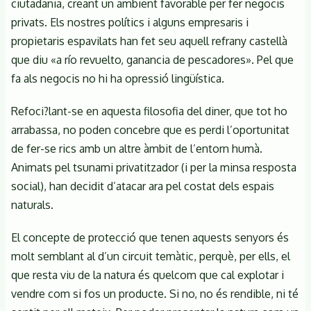
ciutadania, creant un ambient favorable per fer negocis
privats. Els nostres polítics i alguns empresaris i
propietaris espavilats han fet seu aquell refrany castellà
que diu «a río revuelto, ganancia de pescadores». Pel que
fa als negocis no hi ha opressió lingüística.
Refoci?lant-se en aquesta filosofia del diner, que tot ho
arrabassa, no poden concebre que es perdi l’oportunitat
de fer-se rics amb un altre àmbit de l’entorn humà.
Animats pel tsunami privatitzador (i per la minsa resposta
social), han decidit d’atacar ara pel costat dels espais
naturals.
El concepte de protecció que tenen aquests senyors és
molt semblant al d’un circuit temàtic, perquè, per ells, el
que resta viu de la natura és quelcom que cal explotar i
vendre com si fos un producte. Si no, no és rendible, ni té