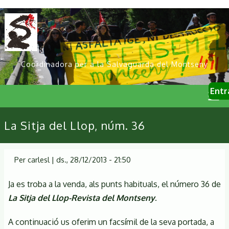
Vés
al
contingut
Coordinadora per a la Salvaguarda del Montseny
User
Entr
account
menu
Primary
La Sitja del Llop, núm. 36
links
Per
carlesl
|
ds., 28/12/2013 - 21:50
Ja es troba a la venda, als punts habituals, el número 36 de
La Sitja del Llop-Revista del Montseny
.
A continuació us oferim un facsímil de la seva portada, a