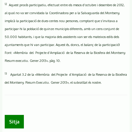
12
Aquest procés participatiu, efectuat entre els mesos d’octubre i desembre de 2012,
al qual no va ser convidada la Coordinadora per a la Salvaguarda del Montseny,
implicà la participació de dues-centes nou persones, comptant que s’invitava a
participar-hi la població de quinze municipis diferents, amb un cens conjunt de
50.000 habitants, i que la majoria dels assistents van ser els mateixos edils dels
ajuntaments que hi van participar. Aquest és, doncs, el balanç de la participació!
Font: «Memòria del Projecte d’Ampliació de la Reserva de la Biosfera del Montseny.
Resum executiu. Gener 2013», pàg. 10.
13
Apartat 3.2 de la «Memòria del Projecte d’Ampliació de la Reserva de la Biosfera
del Montseny. Resum Executiu. Gener 2013», el subratllat és nostre.
Sitja