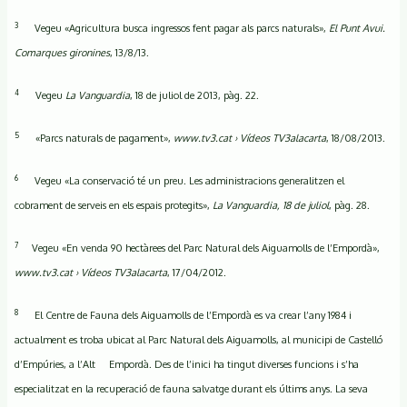
3
Vegeu «Agricultura busca ingressos fent pagar als parcs naturals»,
El Punt Avui.
Comarques gironines
, 13/8/13.
4
Vegeu
La Vanguardia
, 18 de juliol de 2013, pàg. 22.
5
«Parcs naturals de pagament»,
www.tv3.cat › Vídeos TV3alacarta
, 18/08/2013.
6
Vegeu «La conservació té un preu. Les administracions generalitzen el
cobrament de serveis en els espais protegits»,
La Vanguardia, 18 de juliol
, pàg. 28.
7
Vegeu «En venda 90 hectàrees del Parc Natural dels Aiguamolls de l’Empordà»,
www.tv3.cat › Vídeos TV3alacarta
, 17/04/2012.
8
El Centre de Fauna dels Aiguamolls de l’Empordà es va crear l’any 1984 i
actualment es troba ubicat al Parc Natural dels Aiguamolls, al municipi de Castelló
d’Empúries, a l’Alt Empordà. Des de l’inici ha tingut diverses funcions i s’ha
especialitzat en la recuperació de fauna salvatge durant els últims anys. La seva