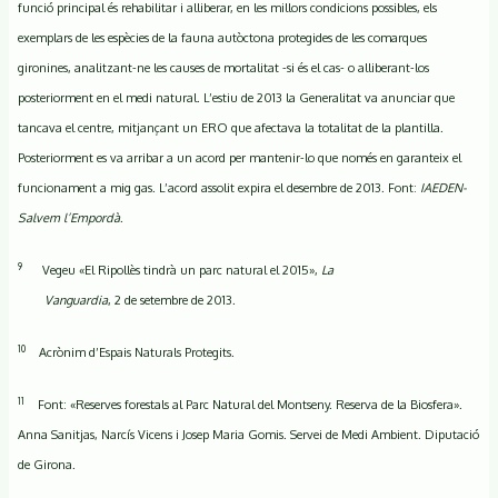
funció principal és rehabilitar i alliberar, en les millors condicions possibles, els
exemplars de les espècies de la fauna autòctona protegides de les comarques
gironines, analitzant-ne les causes de mortalitat -si és el cas- o alliberant-los
posteriorment en el medi natural. L’estiu de 2013 la Generalitat va anunciar que
tancava el centre, mitjançant un ERO que afectava la totalitat de la plantilla.
Posteriorment es va arribar a un acord per mantenir-lo que només en garanteix el
funcionament a mig gas. L’acord assolit expira el desembre de 2013. Font:
IAEDEN-
Salvem l’Empordà
.
9
Vegeu «El Ripollès tindrà un parc natural el 2015»,
La
Vanguardia
, 2 de setembre de 2013.
10
Acrònim d’Espais Naturals Protegits.
11
Font: «Reserves forestals al Parc Natural del Montseny. Reserva de la Biosfera».
Anna Sanitjas, Narcís Vicens i Josep Maria Gomis. Servei de Medi Ambient. Diputació
de Girona.