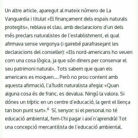
Un altre article, aparegut al mateix número de La
Vanguardia i titulat «El finançament dels espais naturals
protegits», reblava el clau, amb declaracions d’un dels
més preclars naturalistes de l’establishment, el qual
afirmava sense vergonya (i gairebé parafrasejant les
declaracions del conseller): «Els nord-americans ho veuen
com una cosa lògica, ja que són diners per conservar el
seu patrimoni natural». Tots sabem que quan els
americans es moquen.... Però no prou content amb
aquesta afirmació, l’a?ludit naturalista afegia: «Quan
alguna cosa és de franc, es devalua. Ningú la valora. Si
dónes un tríptic en un centre d’educació, la gent el llença
6
tan bon punt surt».
Sí, senyor: si el personal no té
educació ambiental, fem-l’hi pagar i així n’aprendrà! Tot
una concepció mercantilista de l’educació ambiental.