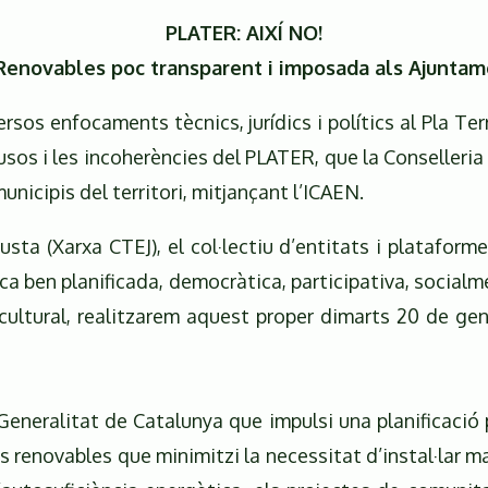
PLATER: AIXÍ NO!
 Renovables poc transparent i imposada als Ajuntam
rsos enfocaments tècnics, jurídics i polítics al Pla Te
s i les incoherències del PLATER, que la Conselleria 
icipis del territori, mitjançant l’ICAEN.
sta (Xarxa CTEJ), el col·lectiu d’entitats i plataforme
 ben planificada, democràtica, participativa, socialmen
 cultural, realitzarem aquest proper dimarts 20 de gene
eneralitat de Catalunya que impulsi una planificació p
ies renovables que minimitzi la necessitat d’instal·lar