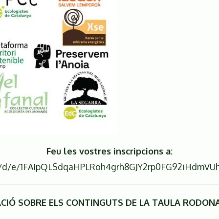
Feu les vostres inscripcions a:
ms/d/e/1FAIpQLSdqaHPLRoh4grh8GJY2rp0FG92iHdmV
CIÓ SOBRE ELS CONTINGUTS DE LA TAULA RODONA