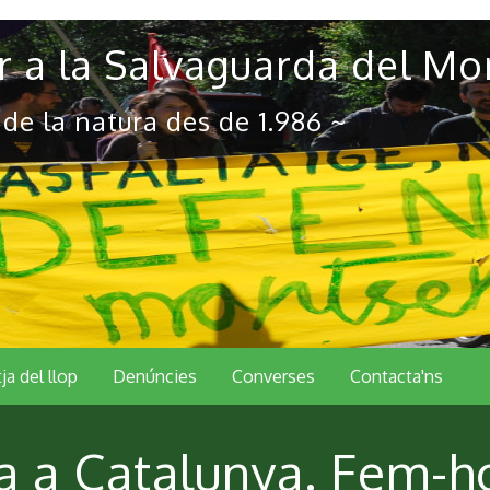
 a la Salvaguarda del Mo
 de la natura des de 1.986 ~
tja del llop
Denúncies
Converses
Contacta'ns
ca a Catalunya. Fem-h