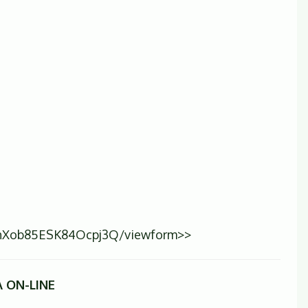
UhXob85ESK84Ocpj3Q/viewform>>
 ON-LINE