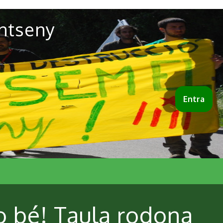
ntseny
Entra
o bé! Taula rodona