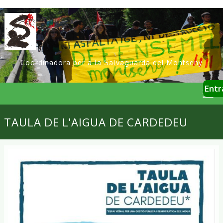
Vés
al
contingut
Coordinadora per a la Salvaguarda del Montseny
User
Entr
account
menu
Primary
TAULA DE L'AIGUA DE CARDEDEU
links