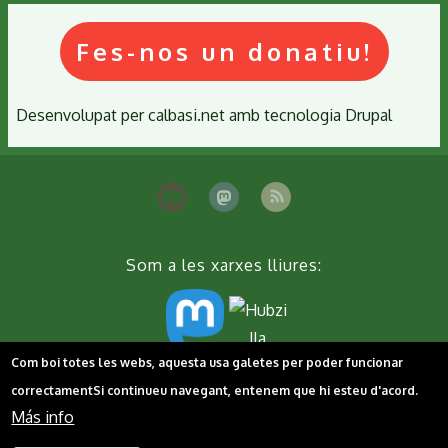
Fes-nos un donatiu!
Desenvolupat per
calbasi.net
amb tecnologia
Drupal
Som a les xarxes lliures:
Com boi totes les webs, aquesta usa galetes per poder funcionar
Peu
Contacta'ns
Cookies
Política de privacitat
correctament
Si continueu navegant, entenem que hi esteu d'acord.
Más info