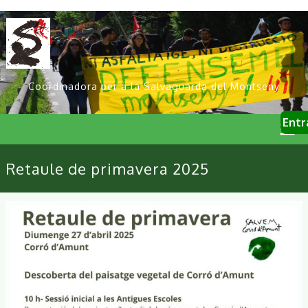
Vés
al
contingut
Coordinadora per a la Salvaguarda del Montseny
User
Entr
account
menu
Primary
Retaule de primavera 2025
links