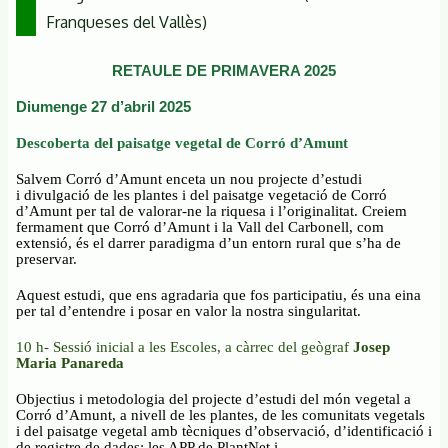
Franqueses del Vallès)
RETAULE DE PRIMAVERA 2025
Diumenge 27 d’abril 2025
Descoberta del paisatge vegetal de Corró d’Amunt
Salvem Corró d’Amunt enceta un nou projecte d’estudi
i
divulgació de les plantes i del paisatge vegetació de Corró
d’Amunt per tal de valorar-ne la riquesa i l’originalitat. Creiem
fermament que Corró d’Amunt i la Vall del Carbonell, com
extensió, és el darrer paradigma d’un entorn rural que s’ha de
preservar.
Aquest estudi, que ens agradaria que fos participatiu, és una eina
per tal d’entendre i posar en valor la nostra singularitat.
10 h- Sessió inicial a les Escoles, a càrrec del geògraf
Josep
Maria Panareda
Objectius i metodologia del projecte d’estudi del món vegetal a
Corró d’Amunt, a nivell de les plantes, de les comunitats vegetals
i del paisatge vegetal amb tècniques d’observació, d’identificació i
de registre de dades: les APP de PlantNet i