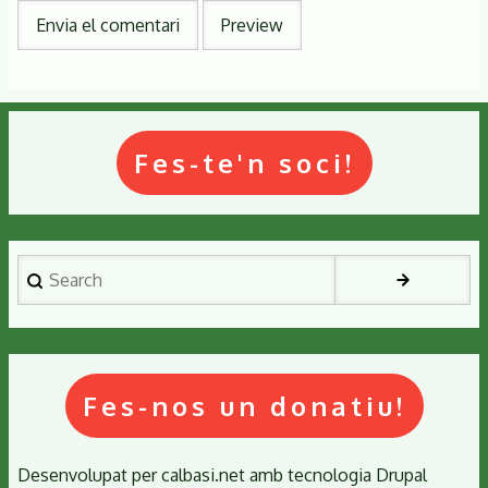
Fes-te'n soci!
Search
Fes-nos un donatiu!
Desenvolupat per
calbasi.net
amb tecnologia
Drupal