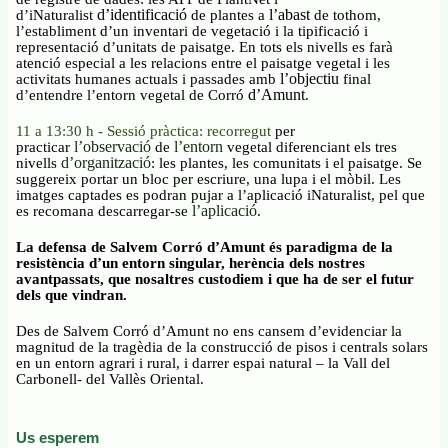
d’identificació
l’abast
d’iNaturalist
de plantes a
de tothom,
l’establiment d’un inventari de vegetació i la tipificació i
representació d’unitats de paisatge. En tots els nivells es farà
atenció especial a les relacions entre el paisatge vegetal i les
l’objectiu
activitats humanes actuals i passades amb
final
d’Amunt
d’entendre l’entorn vegetal de Corró
.
11 a 13:30 h - Sessió pràctica: recorregut
per
l’observació
l’entorn
practicar
de
vegetal diferenciant els tres
d’organització
nivells
: les plantes, les comunitats i el paisatge. Se
suggereix portar un bloc per escriure, una lupa i el mòbil. Les
imatges captades es podran pujar a l’aplicació iNaturalist, pel que
l’aplicació
es recomana descarregar-se
.
La defensa de Salvem Corró d’Amunt és paradigma de la
resistència d’un entorn singular, herència dels nostres
avantpassats, que nosaltres custodiem i que ha de ser el futur
dels que vindran.
Des de Salvem Corró d’Amunt no ens cansem d’evidenciar la
magnitud de la tragèdia de la construcció de pisos i centrals solars
en un entorn agrari i rural, i darrer espai natural – la Vall del
Carbonell- del Vallès Oriental.
Us esperem