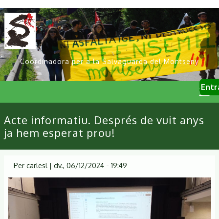
Vés
al
contingut
Coordinadora per a la Salvaguarda del Montseny
User
Entr
account
menu
Primary
Acte informatiu. Després de vuit anys
links
ja hem esperat prou!
Per
carlesl
|
dv., 06/12/2024 - 19:49