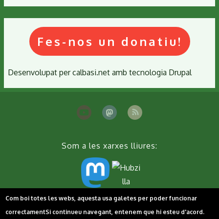
Fes-nos un donatiu!
Desenvolupat per
calbasi.net
amb tecnologia
Drupal
Som a les xarxes lliures:
Com boi totes les webs, aquesta usa galetes per poder funcionar
Peu
Contacta'ns
Cookies
Política de privacitat
correctament
Si continueu navegant, entenem que hi esteu d'acord.