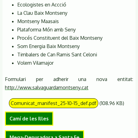
Ecologistes en Accció
La Clau Baix Montseny
Montseny Maasais
Plataforma Món amb Seny
Procés Constituent del Baix Montseny
Som Energia Baix Montseny
Timbalers de Can Ramis Sant Celoni
Volem Vilamajor
Formulari per adherir una nova entitat:
http://www.salvaguardamontseny.cat
Comunicat_manifest_25-10-15_def.pdf
(108.96 KB)
Camí de les Illes
Mega-Depuradora a Santa Fe