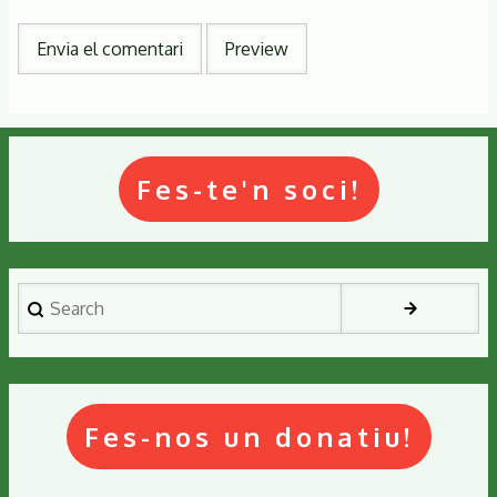
Fes-te'n soci!
Search
Fes-nos un donatiu!