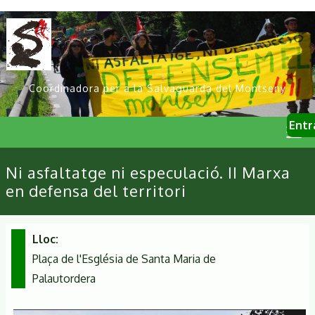
Vés
al
contingut
Coordinadora per a la Salvaguarda del Montseny
User
Entr
account
menu
Primary
Ni asfaltatge ni especulació. II Marxa
links
en defensa del territori
Lloc
Plaça de l'Església de Santa Maria de
Palautordera