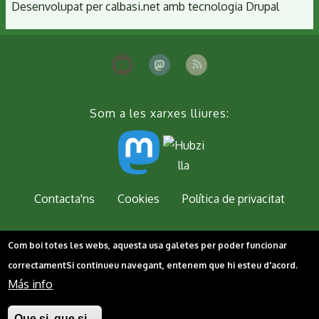
Desenvolupat per
calbasi.net
amb tecnologia
Drupal
Som a les xarxes lliures:
Peu
Contacta'ns
Cookies
Política de privacitat
Com boi totes les webs, aquesta usa galetes per poder funcionar
correctament
Si continueu navegant, entenem que hi esteu d'acord.
Más info
Que si, que si...