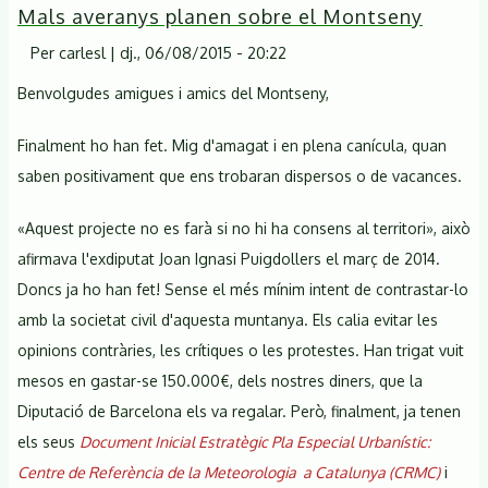
Mals averanys planen sobre el Montseny
Per
carlesl
|
dj., 06/08/2015 - 20:22
Benvolgudes amigues i amics del Montseny,
Finalment ho han fet. Mig d'amagat i en plena canícula, quan
saben positivament que ens trobaran dispersos o de vacances.
«Aquest projecte no es farà si no hi ha consens al territori», això
afirmava l'exdiputat Joan Ignasi Puigdollers el març de 2014.
Doncs ja ho han fet! Sense el més mínim intent de contrastar-lo
amb la societat civil d'aquesta muntanya. Els calia evitar les
opinions contràries, les crítiques o les protestes. Han trigat vuit
mesos en gastar-se 150.000€, dels nostres diners, que la
Diputació de Barcelona els va regalar. Però, finalment, ja tenen
els seus
Document Inicial Estratègic Pla Especial Urbanístic:
Centre de Referència de la Meteorologia a Catalunya (CRMC)
i