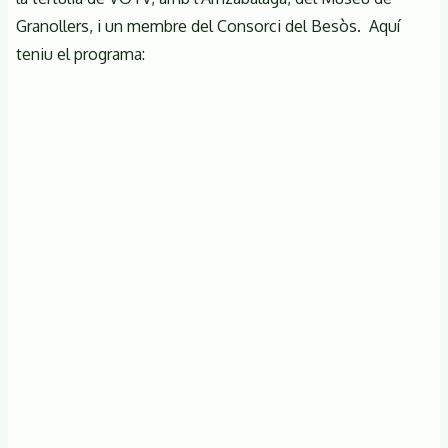
el
Granollers, i un membre del Consorci del Besòs. Aquí
nostre
teniu el programa:
medi
ambient