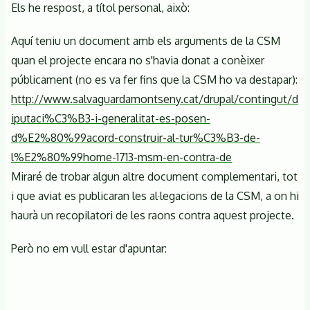
Els he respost, a títol personal, això:
de
Castro
l'Home
-
Aquí teniu un document amb els arguments de la CSM
Messeguer
quan el projecte encara no s'havia donat a conèixer
públicament (no es va fer fins que la CSM ho va destapar):
http://www.salvaguardamontseny.cat/drupal/contingut/d
iputaci%C3%B3-i-generalitat-es-posen-
d%E2%80%99acord-construir-al-tur%C3%B3-de-
l%E2%80%99home-1713-msm-en-contra-de
Miraré de trobar algun altre document complementari, tot
i que aviat es publicaran les al·legacions de la CSM, a on hi
haurà un recopilatori de les raons contra aquest projecte.
Però no em vull estar d'apuntar: