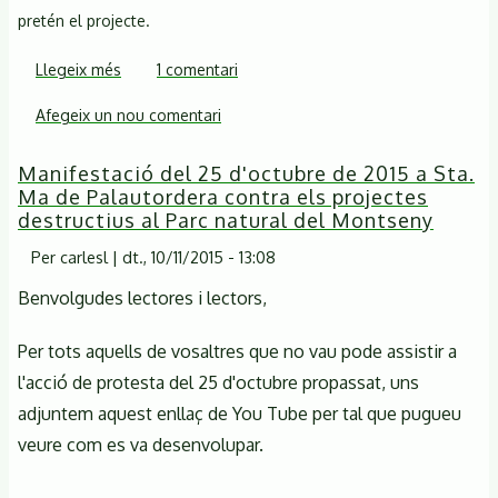
pretén el projecte.
Llegeix més
sobre
1 comentari
El
Afegeix un nou comentari
projecte
del
Manifestació del 25 d'octubre de 2015 a Sta.
Servei
Ma de Palautordera contra els projectes
Meteorològic
destructius al Parc natural del Montseny
al
Per
carlesl
|
dt., 10/11/2015 - 13:08
turó
de
Benvolgudes lectores i lectors,
l'Home
es
Per tots aquells de vosaltres que no vau pode assistir a
troba
l'acció de protesta del 25 d'octubre propassat, uns
amb
adjuntem aquest enllaç de You Tube per tal que pugueu
dificultats
veure com es va desenvolupar.
inesperades