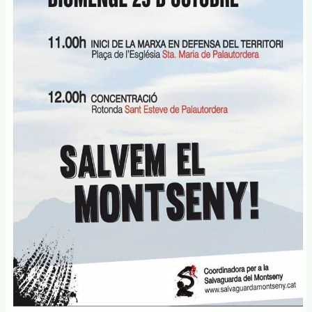
Parc
natural
del
Montseny