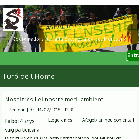
Vés
al
contingut
Coordinadora per a la Salvaguarda del Montseny
User
Entr
account
menu
Primary
Turó de l'Home
links
Nosaltres i el nostre medi ambient
Per
joan
|
dc., 14/02/2018 - 13:31
Llegeix més
sobre
Afegeix un nou comentari
Fa boi 4 anys
Nosaltres
vaig participar a
i
la tertúlia de VOTV, amb l'Arrizabalaga, del Museu de