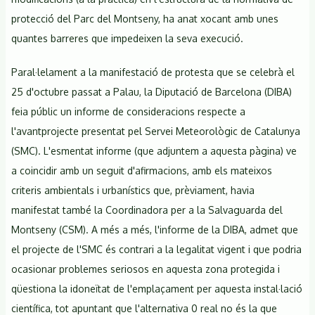
protecció del Parc del Montseny, ha anat xocant amb unes
quantes barreres que impedeixen la seva execució.
Paral·lelament a la manifestació de protesta que se celebrà el
25 d'octubre passat a Palau, la Diputació de Barcelona (DIBA)
feia públic un informe de consideracions respecte a
l'avantprojecte presentat pel Servei Meteorològic de Catalunya
(SMC). L'esmentat informe (que adjuntem a aquesta pàgina) ve
a coincidir amb un seguit d'afirmacions, amb els mateixos
criteris ambientals i urbanístics que, prèviament, havia
manifestat també la Coordinadora per a la Salvaguarda del
Montseny (CSM). A més a més, l'informe de la DIBA, admet que
el projecte de l'SMC és contrari a la legalitat vigent i que podria
ocasionar problemes seriosos en aquesta zona protegida i
qüestiona la idoneïtat de l'emplaçament per aquesta instal·lació
científica, tot apuntant que l'alternativa 0 real no és la que