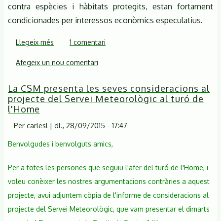
contra espècies i hàbitats protegits, estan fortament
condicionades per interessos econòmics especulatius.
Llegeix més
sobre
1 comentari
Ni
Afegeix un nou comentari
asfaltatge
ni
La CSM presenta les seves consideracions al
especulació.
projecte del Servei Meteorològic al turó de
II
l'Home
Marxa
Per
carlesl
|
dl., 28/09/2015 - 17:47
en
defensa
Benvolgudes i benvolguts amics,
del
territori
Per a totes les persones que seguiu l'afer del turó de l'Home, i
voleu conèixer les nostres argumentacions contràries a aquest
projecte, avui adjuntem còpia de l'informe de consideracions al
projecte del Servei Meteorològic, que vam presentar el dimarts