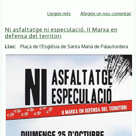
Llegeix més
sobre
Afegeix un nou comentari
Manifestació
Ni asfaltatge ni especulació. II Marxa en
del
defensa del territori
25
d'octubre
Lloc
Plaça de l'Església de Santa Maria de Palautordera
de
2015
a
Sta.
Ma
de
Palautordera
contra
els
projectes
destructius
al