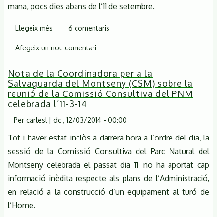
mana, pocs dies abans de l’11 de setembre.
Llegeix més
sobre
6 comentaris
La
Afegeix un nou comentari
Coordinadora
per
Nota de la Coordinadora per a la
a
Salvaguarda del Montseny (CSM) sobre la
la
reunió de la Comissió Consultiva del PNM
Salvaguarda
celebrada l’11-3-14
del
Per
carlesl
|
dc., 12/03/2014 - 00:00
Montseny
Tot i haver estat inclòs a darrera hora a l’ordre del dia, la
(CSM)
protesta
sessió de la Comissió Consultiva del Parc Natural del
les
Montseny celebrada el passat dia 11, no ha aportat cap
maniobres
informació inèdita respecte als plans de l’Administració,
militars
en relació a la construcció d’un equipament al turó de
al
l’Home.
turó