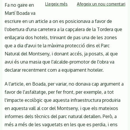
Montseny
Llegeix més
sobre
Afegeix un nou comentari
Fa no gaire en
Els
Martí Boada va
objectius
escriure en un article a on es posicionava a favor de
"poc
l'obertura d'una carretera a la capçalera de la Tordera que
diàfans"
enllaçaria dos hotels, trinxant de pas una de les zones
d'en
que a dia d'avui te la màxima protecció dins el Parc
Martí
Natural del Montseny, i donant accés, ja posats, al que
Boada
avui és una masia que l'alcalde-promotor de l'obra va
declarar recentment com a equipament hoteler.
A l'article, en Boada, per variar, no donava cap argument a
favor de l'asfaltatge, per fer front, per exemple, a tot
l'impacte ecològic que aquesta infraestructura produiria
en aquesta vall al cor del Montseny, i que els mateixos
informes dels tècnics del parc natural detallen. Però, a
més a més de les vaguetats en les que es perdia, i ens