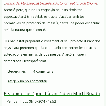
l'
Avanç del Pla Especial Urbanístic Autònom pel turó de l'Home
.
Atenció però, que no us enganyin aquests títols tan
espectaculars! En realitat, es tracta d’acabar amb les
normatives de protecció del massís, per tal de poder especular
amb la natura que hi conté.
Ells han estat preparant curosament el seu projecte durant dos
anys, i ara pretenen que la ciutadania presentem les nostres
al·legacions en menys de dos mesos. A això en diuen
democràcia i transparència!
Llegeix més
sobre
4 comentaris
Mals
Afegeix un nou comentari
averanys
planen
Els objectius "poc diàfans" d'en Martí Boada
sobre
el
Per
joan
|
dc., 01/10/2014 - 12:52