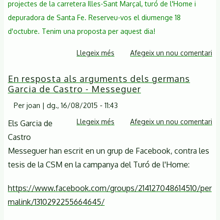
projectes de la carretera Illes-Sant Marçal, turó de l'Home i
depuradora de Santa Fe. Reserveu-vos el diumenge 18
d'octubre. Tenim una proposta per aquest dia!
Llegeix més
sobre
Afegeix un nou comentari
La
En resposta als arguments dels germans
CSM
Garcia de Castro - Messeguer
presenta
les
Per
joan
|
dg., 16/08/2015 - 11:43
seves
Llegeix més
sobre
Afegeix un nou comentari
Els Garcia de
consideracions
En
Castro
al
resposta
Messeguer han escrit en un grup de Facebook, contra les
projecte
als
del
tesis de la CSM en la campanya del Turó de l'Home:
arguments
Servei
dels
https://www.facebook.com/groups/214127048614510/per
Meteorològic
germans
al
malink/1310292255664645/
Garcia
turó
de