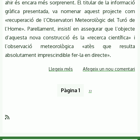
ahir és encara més sorprenent. El titular de la informació
gràfica presentada, va nomenar aquest projecte com
«recuperació de l’Observatori Meteorològic del Turó de
l’Home». Parellament, insistí en assegurar que l’objecte
d’aquesta nova construcció és la «recerca científica» i
l’observació meteorològica «atès que resulta
absolutament imprescindible fer-la en directe».
Llegeix més
sobre
Afegeix un nou comentari
Nota
de
Paginació
Pàgina 1
Pàgina
››
la
següent
Coordinadora
per
a
la
Salvaguarda
del