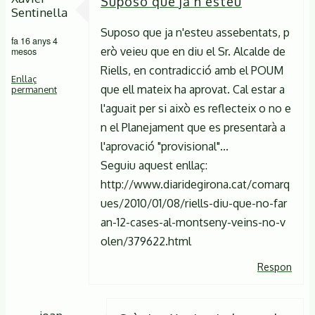
Suposo que ja n'esteu
Sentinella
Suposo que ja n'esteu assebentats, p
fa 16 anys 4
erò veieu que en diu el Sr. Alcalde de
mesos
Riells, en contradicció amb el POUM
Enllaç
que ell mateix ha aprovat. Cal estar a
permanent
l'aguait per si això es reflecteix o no e
n el Planejament que es presentarà a
l'aprovació "provisional"...
Seguiu aquest enllaç:
http://www.diaridegirona.cat/comarq
ues/2010/01/08/riells-diu-que-no-far
an-12-cases-al-montseny-veins-no-v
olen/379622.html
Respon