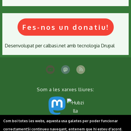
Fes-nos un donatiu!
Desenvolupat per
calbasi.net
amb tecnologia
Drupal
Som a les xarxes lliures:
Com boi totes les webs, aquesta usa galetes per poder funcionar
Peu
Contacta'ns
Cookies
Política de privacitat
correctament
Si continueu navegant, entenem que hi esteu d'acord.