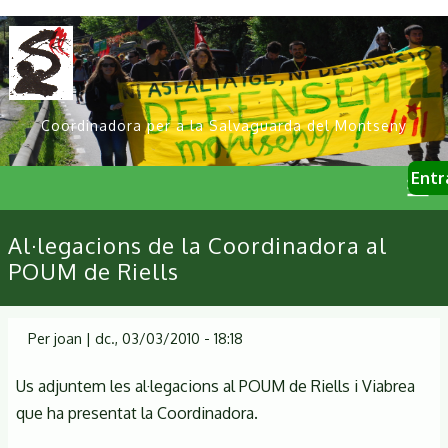
Vés
al
contingut
Coordinadora per a la Salvaguarda del Montseny
User
Entr
account
menu
Primary
Al·legacions de la Coordinadora al
links
POUM de Riells
Per
joan
|
dc., 03/03/2010 - 18:18
Us adjuntem les al·legacions al POUM de Riells i Viabrea
que ha presentat la Coordinadora.