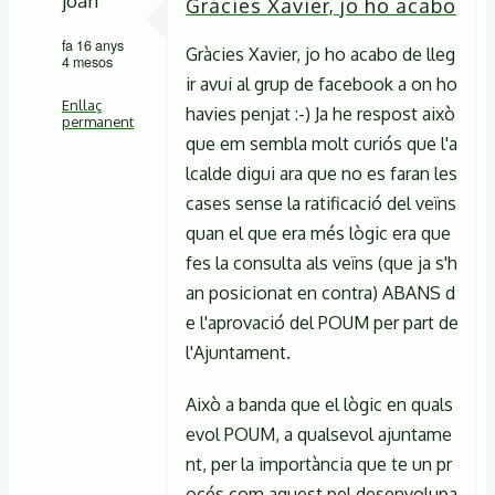
joan
Gràcies Xavier, jo ho acabo
fa 16 anys
Gràcies Xavier, jo ho acabo de lleg
4 mesos
ir avui al grup de facebook a on ho
Enllaç
havies penjat :-) Ja he respost això
permanent
que em sembla molt curiós que l'a
En
lcalde digui ara que no es faran les
resposta
cases sense la ratificació del veïns
quan el que era més lògic era que
a
fes la consulta als veïns (que ja s'h
Suposo
an posicionat en contra) ABANS d
que
e l'aprovació del POUM per part de
ja
l'Ajuntament.
n'esteu
de
Això a banda que el lògic en quals
Xavier
evol POUM, a qualsevol ajuntame
nt, per la importància que te un pr
Sentinella
océs com aquest pel desenvolupa