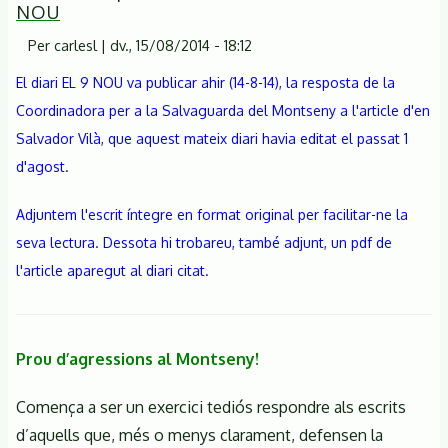
NOU
premsa
de
Per
carlesl
|
dv., 15/08/2014 - 18:12
la
El diari EL 9 NOU va publicar ahir (14-8-14), la resposta de la
Coordinadora
Coordinadora per a la Salvaguarda del Montseny a l'article d'en
per
Salvador Vilà, que aquest mateix diari havia editat el passat 1
a
la
d'agost.
Salvaguarda
del
Adjuntem l'escrit íntegre en format original per facilitar-ne la
Montseny
seva lectura. Dessota hi trobareu, també adjunt, un pdf de
respecte
l'article aparegut al diari citat.
a
l'abocament
d'agües
Prou d’agressions al Montseny!
residuals
a
Comença a ser un exercici tediós respondre als escrits
la
d’aquells que, més o menys clarament, defensen la
Tordera