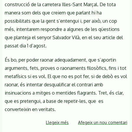
construcció de la carretera Illes-Sant Marçal. De tota
al
municipi
manera som dels que creiem que parlant hi ha
de
possibilitats que la gent s’entengui i, per això, un cop
Montseny
més, intentarem respondre a algunes de les qüestions
que planteja el senyor Salvador Vilà, en el seu article del
passat dia 1 d’agost.
És bo, per poder raonar adequadament, que s’aportin
arguments, fets, proves o raonaments filosòfics, fins i tot
metafísics si es vol. El que no es pot fer, si de debò es vol
raonar, és intentar desqualificar el contrari amb
insinuacions a mitges o mentides flagrants. Tret, és clar,
que es pretengui, a base de repetir-les, que es
converteixin en veritats.
Llegeix més
sobre
Afegeix un nou comentari
La