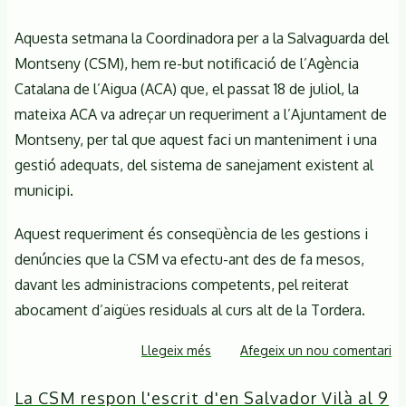
Aquesta setmana la Coordinadora per a la Salvaguarda del
Montseny (CSM), hem re-but notificació de l’Agència
Catalana de l’Aigua (ACA) que, el passat 18 de juliol, la
mateixa ACA va adreçar un requeriment a l’Ajuntament de
Montseny, per tal que aquest faci un manteniment i una
gestió adequats, del sistema de sanejament existent al
municipi.
Aquest requeriment és conseqüència de les gestions i
denúncies que la CSM va efectu-ant des de fa mesos,
davant les administracions competents, pel reiterat
abocament d’aigües residuals al curs alt de la Tordera.
Llegeix més
sobre
Afegeix un nou comentari
Comunicat
La CSM respon l'escrit d'en Salvador Vilà al 9
de