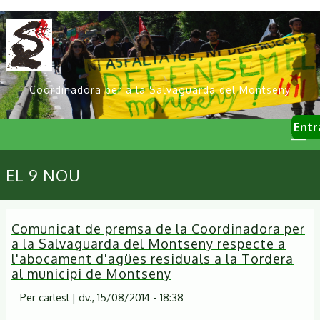
Vés
al
contingut
Coordinadora per a la Salvaguarda del Montseny
User
Entr
account
menu
Primary
EL 9 NOU
links
Comunicat de premsa de la Coordinadora per
a la Salvaguarda del Montseny respecte a
l'abocament d'agües residuals a la Tordera
al municipi de Montseny
Per
carlesl
|
dv., 15/08/2014 - 18:38