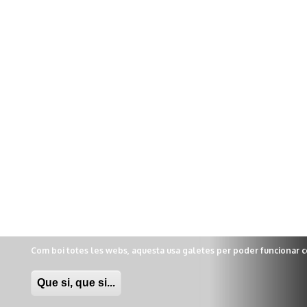
Com boi totes les webs, aquesta usa galetes per poder funcionar 
Que si, que si...