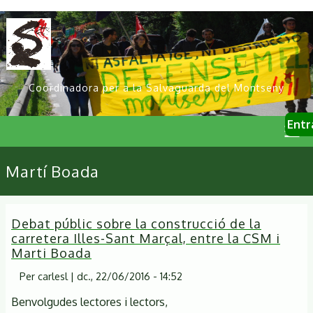
Vés
al
contingut
Coordinadora per a la Salvaguarda del Montseny
User
Entr
account
menu
Primary
Martí Boada
links
Debat públic sobre la construcció de la
carretera Illes-Sant Marçal, entre la CSM i
Marti Boada
Per
carlesl
|
dc., 22/06/2016 - 14:52
Benvolgudes lectores i lectors,