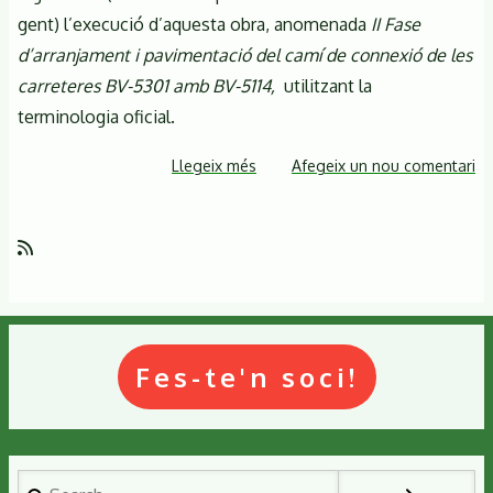
gent) l’execució d’aquesta obra, anomenada
II Fase
d’arranjament i pavimentació del camí de connexió de les
carreteres BV-5301 amb BV-5114,
utilitzant la
terminologia oficial.
Llegeix més
sobre
Afegeix un nou comentari
El
Montseny
sense
pretext.
Doncs,
parlem-
ne
Fes-te'n soci!
Search