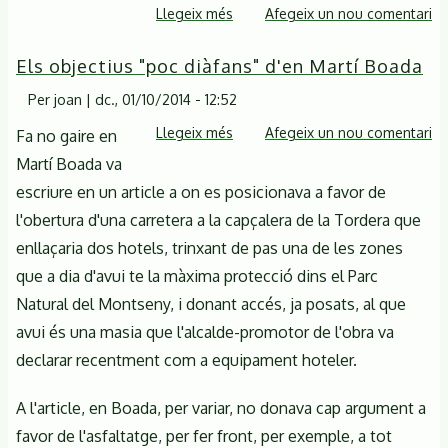
Llegeix més
sobre
Afegeix un nou comentari
entre
Terciarització
la
Els objectius "poc diàfans" d'en Martí Boada
d'espais
CSM
protegits
i
Per
joan
|
dc., 01/10/2014 - 12:52
o
Marti
Llegeix més
sobre
Afegeix un nou comentari
Fa no gaire en
defensa
Boada
Els
Martí Boada va
del
objectius
territori,
escriure en un article a on es posicionava a favor de
"poc
la
l'obertura d'una carretera a la capçalera de la Tordera que
diàfans"
qüestió
enllaçaria dos hotels, trinxant de pas una de les zones
d'en
és
que a dia d'avui te la màxima protecció dins el Parc
Martí
aquesta!
Natural del Montseny, i donant accés, ja posats, al que
Boada
(resposta
avui és una masia que l'alcalde-promotor de l'obra va
a
declarar recentment com a equipament hoteler.
en
Martí
A l'article, en Boada, per variar, no donava cap argument a
Boada)
favor de l'asfaltatge, per fer front, per exemple, a tot