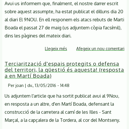
Avui us informem que, finalment, el nostre darrer escrit
sobre aquest assumpte, ha estat publicat el dilluns dia 20
al diari El 9NOU. En ell responem els atacs rebuts de Marti
Boada el passat 27 de maig (us adjuntem còpia facsímil),
dins les pàgines del mateix diari.
Llegeix més
sobre
Afegeix un nou comentari
Debat
Terciarització d'espais protegits o defensa
públic
del territori, la qüestió és aquesta! (resposta
sobre
a en Martí Boada)
la
construcció
Per
joan
|
dv., 13/05/2016 - 14:48
de
Us adjuntem l'article que ha sortit publicat avui al 9Nou,
la
en resposta a un altre, d'en Martí Boada, defensant la
carretera
construcció de la carretera al camí de les Illes - Sant
Illes-
Marçal, a la capçalera de la Tordera, al cor del Montseny.
Sant
Marçal,