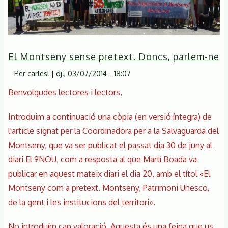
El Montseny sense pretext. Doncs, parlem-ne
Per
carlesl
|
dj., 03/07/2014 - 18:07
Benvolgudes lectores i lectors,
Introduim a continuació una còpia (en versió íntegra) de
l'article signat per la Coordinadora per a la Salvaguarda del
Montseny, que va ser publicat el passat dia 30 de juny al
diari El 9NOU, com a resposta al que Martí Boada va
publicar en aquest mateix diari el dia 20, amb el títol «El
Montseny com a pretext. Montseny, Patrimoni Unesco,
de la gent i les institucions del territori».
No introduím cap valoració. Aquesta és una feina que us