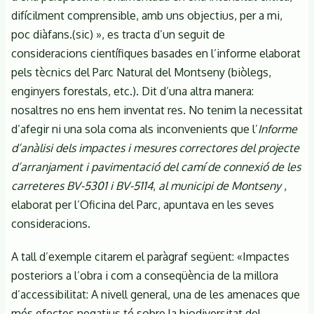
difícilment comprensible, amb uns objectius, per a mi,
poc diàfans.(sic) », es tracta d’un seguit de
consideracions científiques basades en l’informe elaborat
pels tècnics del Parc Natural del Montseny (biòlegs,
enginyers forestals, etc.). Dit d’una altra manera:
nosaltres no ens hem inventat res. No tenim la necessitat
d’afegir ni una sola coma als inconvenients que l’
Informe
d’anàlisi dels impactes i mesures correctores del projecte
d’arranjament i pavimentació del camí de connexió de les
carreteres BV-5301 i BV-5114
,
al municipi de Montseny
,
elaborat per l’Oficina del Parc, apuntava en les seves
consideracions.
A tall d’exemple citarem el paràgraf següent: «Impactes
posteriors a l’obra i com a conseqüència de la millora
d’accessibilitat: A nivell general, una de les amenaces que
més efectes negatius té sobre la biodiversitat del