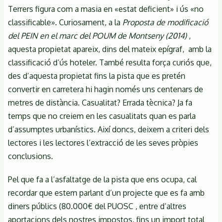
Terrers figura com a masia en «estat deficient» i ús «no
classificable». Curiosament, a la
Proposta de modificació
del PEIN en el marc del POUM de Montseny (2014)
,
aquesta propietat apareix, dins del mateix epígraf, amb la
classificació d’ús hoteler. També resulta força curiós que,
des d’aquesta propietat fins la pista que es pretén
convertir en carretera hi hagin només uns centenars de
metres de distància. Casualitat? Errada tècnica? Ja fa
temps que no creiem en les casualitats quan es parla
d’assumptes urbanístics. Així doncs, deixem a criteri dels
lectores i les lectores l’extracció de les seves pròpies
conclusions.
Pel que fa a l’asfaltatge de la pista que ens ocupa, cal
recordar que estem parlant d’un projecte que es fa amb
diners públics (80.000€ del PUOSC , entre d’altres
aportacions dels nostres impostos, fins un import total