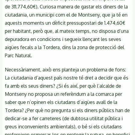
de 311.774,60€). Curiosa manera de gastar els diners de la
ciutadania, un municipi com el de Montseny, que ja té en
aquests moments un dèficit pressupostari de 1.474,60€
per habitant, però que, al mateix temps, no disposa d’una
depuradora en condicions i segueix llençant les seves
aigües fecals a la Tordera, dins la zona de protecció del
Parc Natural.
Necessàriament, això ens planteja un problema de fons:
La ciutadania d’aquest país nostre té dret a decidir que és
fa amb els seus diners? ¿Si és així, per què l’alcalde de
Montseny no proposa un referèndum a la comarca per
saber que n’opinen els ciutadans d’aigües avall de la
Tordera? ¿Per què no pregunta si els diners públics han de
dedicar-se a fer carreteres (de dubtosa utilitat pública i
greus inconvenients ambientals), o bé si els ciutadans
prefereixen esmerçar-los en protegir la natura, en benefici