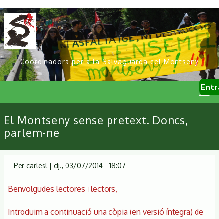
Vés
al
contingut
Coordinadora per a la Salvaguarda del Montseny
User
Entr
account
menu
Primary
El Montseny sense pretext. Doncs,
links
parlem-ne
Per
carlesl
|
dj., 03/07/2014 - 18:07
Benvolgudes lectores i lectors,
Introduim a continuació una còpia (en versió íntegra) de