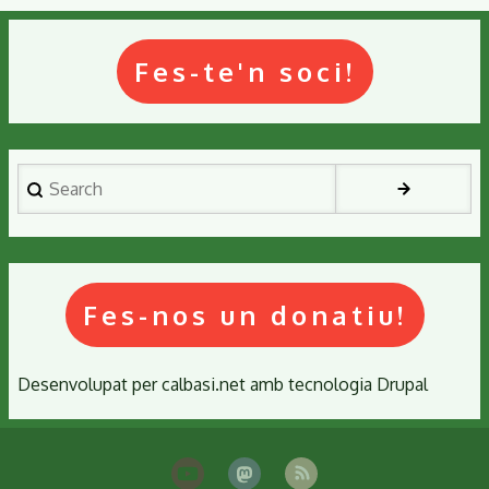
Fes-te'n soci!
Search
Fes-nos un donatiu!
Desenvolupat per
calbasi.net
amb tecnologia
Drupal