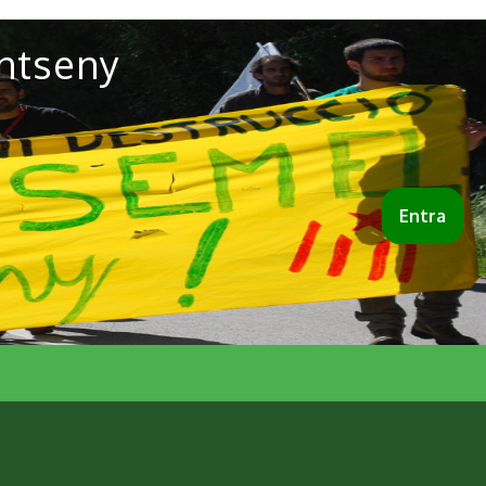
ntseny
Entra