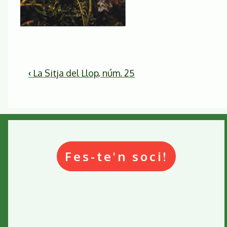
Enllaços
‹
La Sitja del Llop, núm. 25
relacionats
de
La
Sitja
del
Fes-te'n soci!
Llop,
núm.
22