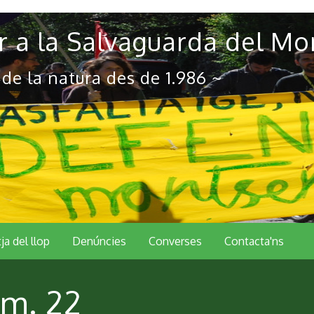
 a la Salvaguarda del Mo
 de la natura des de 1.986 ~
tja del llop
Denúncies
Converses
Contacta'ns
úm. 22