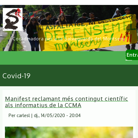
Vés
al
contingut
Coordinadora per a la Salvaguarda del Montseny
User
Entr
account
menu
Primary
Covid-19
links
Manifest reclamant més contingut científic
als informatius de la CCMA
Per
carlesl
|
dj., 14/05/2020 - 20:04