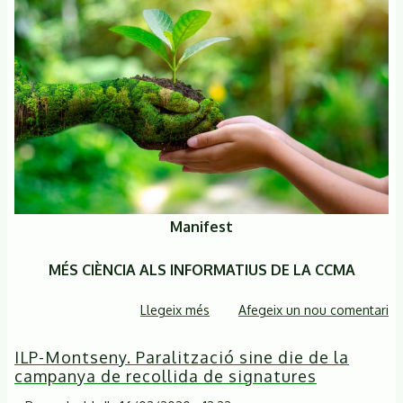
Manifest
MÉS CIÈNCIA ALS INFORMATIUS DE LA CCMA
Llegeix més
sobre
Afegeix un nou comentari
Manifest
ILP-Montseny. Paralització sine die de la
reclamant
campanya de recollida de signatures
més
contingut