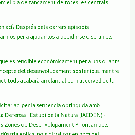
com el pla de tancament de totes les centrals
en ací? Després dels darrers episodis
r-nos per a ajudar-los a decidir-se o seran els
 que és rendible econòmicament per a uns quants
oncepte del desenvolupament sostenible, mentre
tuds acabarà arrelant al cor i al cervell de la
icitar ací per la sentència obtinguda amb
la Defensa i Estudi de la Natura (IAEDEN) -
les Zones de Desenvolupament Prioritari dels
ústria eòlica, no s’hi val tot en nom del