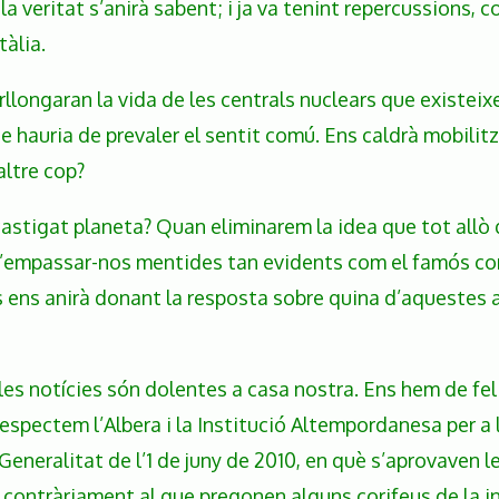
a veritat s’anirà sabent; i ja va tenint repercussions, 
tàlia.
llongaran la vida de les centrals nuclears que existeix
 hauria de prevaler el sentit comú. Ens caldrà mobilitza
altre cop?
astigat planeta? Quan eliminarem la idea que tot allò
d’empassar-nos mentides tan evidents com el famós c
ns anirà donant la resposta sobre quina d’aquestes acti
les notícies són dolentes a casa nostra. Ens hem de fel
espectem l’Albera i la Institució Altempordanesa per a 
Generalitat de l’1 de juny de 2010, en què s’aprovaven 
contràriament al que pregonen alguns corifeus de la ind