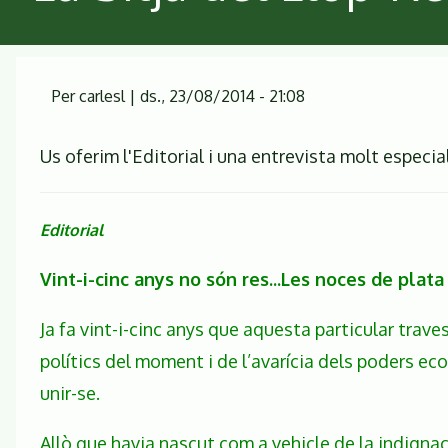
Per
carlesl
|
ds., 23/08/2014 - 21:08
Us oferim l'Editorial i una entrevista molt especi
Editorial
Vint-i-cinc anys no són res...Les noces de pla
Ja fa vint-i-cinc anys que aquesta particular tra
polítics del moment i de l’avarícia dels poders ec
unir-se.
Allò que havia nascut com a vehicle de la indignac