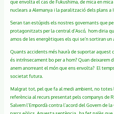
que envolta el cas de Fukushima, de mica en mica l
nuclears a Alemanya i la paralització dels plans a I
Seran tan estúpids els nostres governants que per
protagonitzats per la central d’Ascó, hom diria que
amos de les energètiques els qui se’n sortiran un 
Quants accidents més haurà de suportar aquest c
és intrínsecament bo per a hom? Quan deixarem 
anem anorreant el món que ens envolta? El temps e
societat futura.
Malgrat tot, pel que fa al medi ambient, no totes 
referència al recurs presentat pels companys de R
Salvem l’Empordà contra l’acord del Govern de la 
parcs eòlics. Aquesta sentència ha fet palès que, 