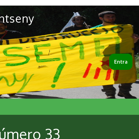
ntseny
Entra
número 33