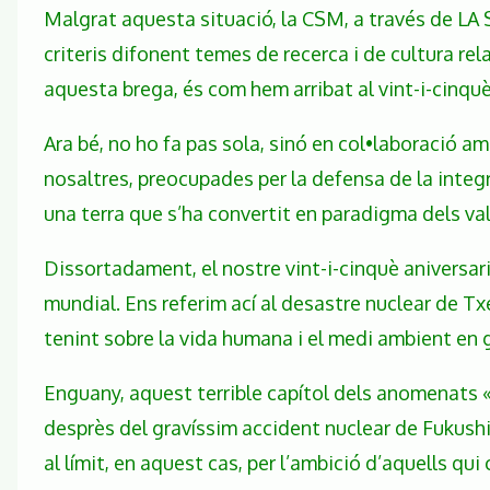
Malgrat aquesta situació, la CSM, a través de L
criteris difonent temes de recerca i de cultura re
aquesta brega, és com hem arribat al vint-i-cinquè 
Ara bé, no ho fa pas sola, sinó en col•laboració a
nosaltres, preocupades per la defensa de la integri
una terra que s’ha convertit en paradigma dels val
Dissortadament, el nostre vint-i-cinquè aniversar
mundial. Ens referim ací al desastre nuclear de Tx
tenint sobre la vida humana i el medi ambient en 
Enguany, aquest terrible capítol dels anomenats «
desprès del gravíssim accident nuclear de Fukushi
al límit, en aquest cas, per l’ambició d’aquells q