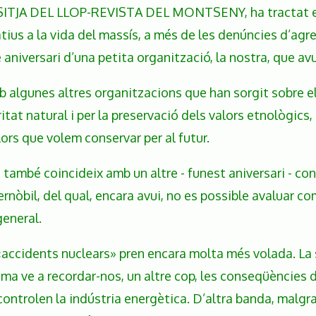
A SITJA DEL LLOP-REVISTA DEL MONTSENY, ha tractat e
latius a la vida del massís, a més de les denúncies d’a
aniversari d’una petita organització, la nostra, que avui
mb algunes altres organitzacions que han sorgit sobre el
tat natural i per la preservació dels valors etnològics,
ors que volem conservar per al futur.
i també coincideix amb un altre - funest aniversari - c
ernòbil, del qual, encara avui, no es possible avaluar 
general.
accidents nuclears» pren encara molta més volada. La s
ma ve a recordar-nos, un altre cop, les conseqüències 
ui controlen la indústria energètica. D’altra banda, mal