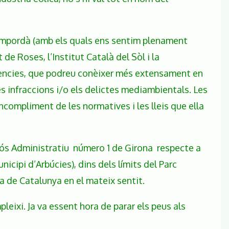
’Empordà (amb els quals ens sentim plenament
de Roses, l’Institut Català del Sòl i la
ntències, que podreu conèixer més extensament en
es infraccions i/o els delictes mediambientals. Les
compliment de les normatives i les lleis que ella
ciós Administratiu número 1 de Girona respecte a
icipi d’Arbúcies), dins dels límits del Parc
ia de Catalunya en el mateix sentit.
leixi. Ja va essent hora de parar els peus als