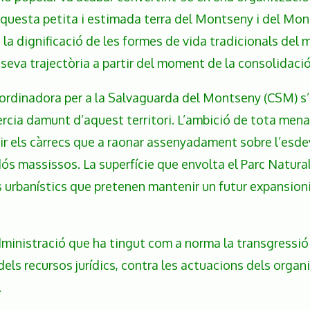
aquesta petita i estimada terra del Montseny i del Mont
i la dignificació de les formes de vida tradicionals del m
 seva trajectòria a partir del moment de la consolidació
a Coordinadora per a la Salvaguarda del Montseny (CSM) s
ercia damunt d’aquest territori. L’ambició de tota mena
ir els càrrecs que a raonar assenyadament sobre l’esdev
ós massissos. La superfície que envolta el Parc Natural 
s urbanístics que pretenen mantenir un futur expansionis
inistració que ha tingut com a norma la transgressió d
 dels recursos jurídics, contra les actuacions dels orga
.