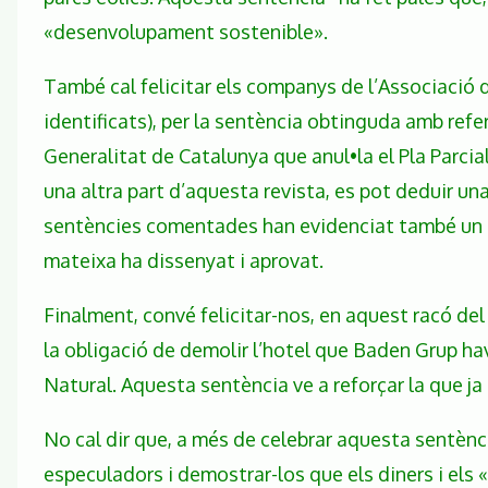
«desenvolupament sostenible».
També cal felicitar els companys de l’Associació
identificats), per la sentència obtinguda amb refer
Generalitat de Catalunya que anul•la el Pla Parc
una altra part d’aquesta revista, es pot deduir una
sentències comentades han evidenciat també un pro
mateixa ha dissenyat i aprovat.
Finalment, convé felicitar-nos, en aquest racó de
la obligació de demolir l’hotel que Baden Grup hav
Natural. Aquesta sentència ve a reforçar la que ja
No cal dir que, a més de celebrar aquesta sentènci
especuladors i demostrar-los que els diners i els