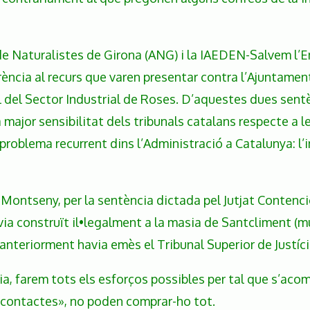
 de Naturalistes de Girona (ANG) i la IAEDEN-Salvem l
ència al recurs que varen presentar contra l’Ajuntament 
ial del Sector Industrial de Roses. D’aquestes dues se
 major sensibilitat dels tribunals catalans respecte a l
blema recurrent dins l’Administració a Catalunya: l’in
l Montseny, per la sentència dictada pel Jutjat Conten
ia construït il•legalment a la masia de Santcliment (mun
 anteriorment havia emès el Tribunal Superior de Justíc
a, farem tots els esforços possibles per tal que s’acomp
 «contactes», no poden comprar-ho tot.