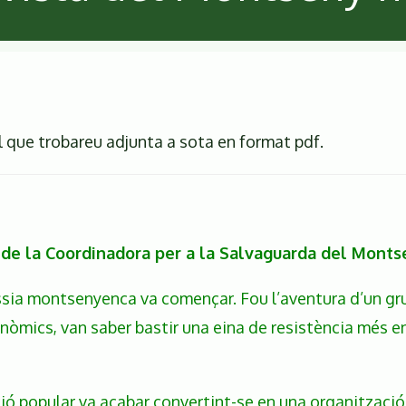
al que trobareu adjunta a sota en format pdf.
ta de la Coordinadora per a la Salvaguarda del Mont
vessia montsenyenca va començar. Fou l’aventura d’un gr
onòmics, van saber bastir una eina de resistència més e
ió popular va acabar convertint-se en una organització f