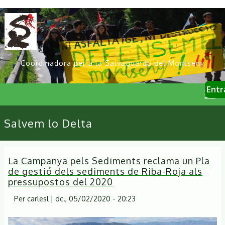
Vés
al
contingut
Coordinadora per a la Salvaguarda del Montseny
User
Entr
account
menu
Primary
Salvem lo Delta
links
La Campanya pels Sediments reclama un Pla
de gestió dels sediments de Riba-Roja als
pressupostos del 2020
Per
carlesl
|
dc., 05/02/2020 - 20:23