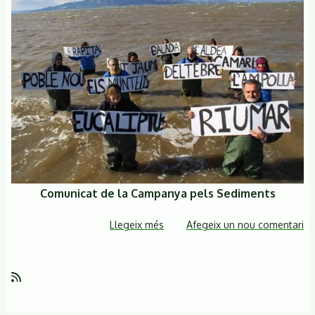
Comunicat de la Campanya pels Sediments
Llegeix més
sobre
Afegeix un nou comentari
La
Campanya
pels
Sediments
reclama