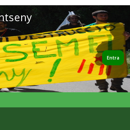
ntseny
Entra