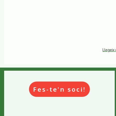
Llegeix
Fes-te'n soci!