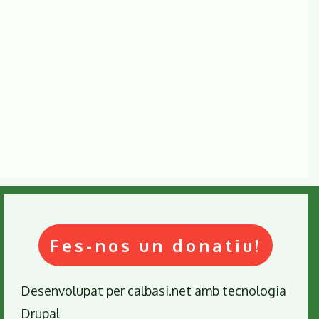
Salvaguarda
del
Montseny
denuncia
l’edificació
d’un
museu
al
Turó
de
l’Home
Fes-nos un donatiu!
Desenvolupat per
calbasi.net
amb tecnologia
Drupal