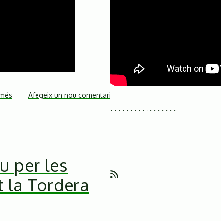
 més
sobre
Afegeix un nou comentari
. . . . . . . . . . . . . . . . .
La
marxa
contra
l'asfaltatge
al
u per les
cor
t la Tordera
del
Montseny,
a
Cardedeu