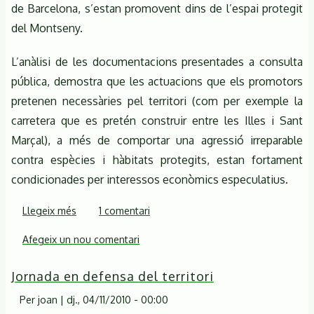
de Barcelona, s’estan promovent dins de l’espai protegit
del Montseny.
L’anàlisi de les documentacions presentades a consulta
pública, demostra que les actuacions que els promotors
pretenen necessàries pel territori (com per exemple la
carretera que es pretén construir entre les Illes i Sant
Marçal), a més de comportar una agressió irreparable
contra espècies i hàbitats protegits, estan fortament
condicionades per interessos econòmics especulatius.
Llegeix més
sobre
1 comentari
Ni
Afegeix un nou comentari
asfaltatge
ni
Jornada en defensa del territori
especulació.
II
Per
joan
|
dj., 04/11/2010 - 00:00