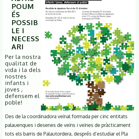
POUM
ÉS
POSSIB
LE I
NECESS
ARI
Per la nostra
qualitat de
vida i la dels
nostres
infants i
joves ,
defensem el
poble!
Des de la coordinadora veïnal formada per cinc entitats
palauenques i desenes de veïns i veïnes de pràcticament
tots els barris de Palautordera, després d’estudiar el Pla