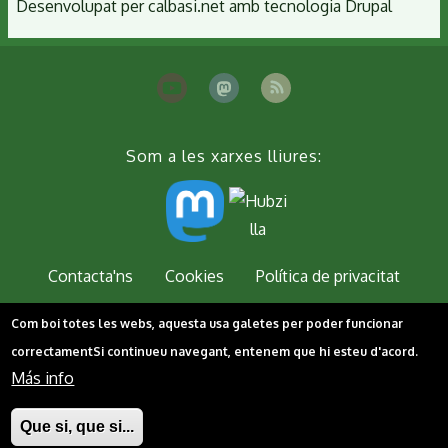
Desenvolupat per
calbasi.net
amb tecnologia
Drupal
Som a les xarxes lliures:
Peu
Contacta'ns
Cookies
Política de privacitat
Com boi totes les webs, aquesta usa galetes per poder funcionar
correctament
Si continueu navegant, entenem que hi esteu d'acord.
Más info
Que si, que si...