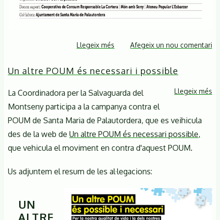
Llegeix més
sobre
Afegeix un nou comentari
Jornada
Un altre POUM és necessari i possible
en
defensa
Llegeix més
so
La Coordinadora per la Salvaguarda del
del
U
Montseny participa a la campanya contra el
territori
al
POUM de Santa Maria de Palautordera, que es veihicula
P
des de la web de
Un altre POUM és necessari possible
,
és
que vehicula el moviment en contra d'aquest POUM.
ne
i
Us adjuntem el resum de les al·legacions:
po
UN
ALTRE