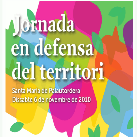
Marxa
en
defensa
del
territori