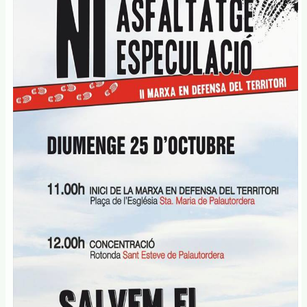
rues
de
carnestoltes!