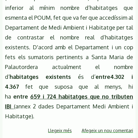
inferior al mínim nombre d’habitatges que
esmenta el POUM, fet que va fer que accedíssim al
Departament de Medi Ambient i Habitatge per tal
de contrastar el nombre real d’habitatges
existents. D'acord amb el Departament i un cop
fets els sumatoris pertinents a Santa Maria de
Palautordera actualment el nombre
d’
habitatges
existents
és d’
entre
4.302 i
4.367
fet que suposa que al menys, hi
ha
entre
659 i 724 habitatges que no tributen
IBI
(annex 2 dades Departament Medi Ambient i
Habitatge).
Llegeix més
sobre
Afegeix un nou comentari