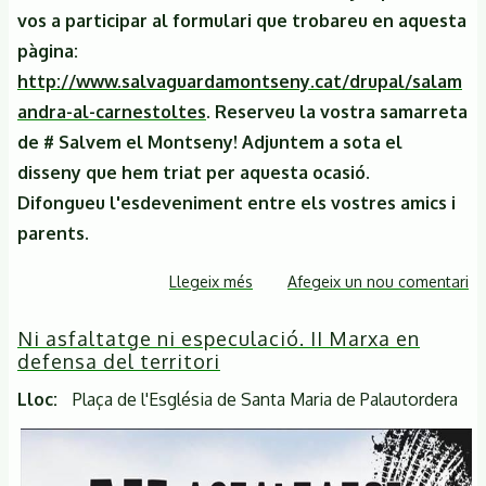
vos a participar al formulari que trobareu en aquesta
pàgina:
http://www.salvaguardamontseny.cat/drupal/salam
andra-al-carnestoltes
. Reserveu la vostra samarreta
de # Salvem el Montseny! Adjuntem a sota el
disseny que hem triat per aquesta ocasió.
Difongueu l'esdeveniment entre els vostres amics i
parents.
Llegeix més
sobre
Afegeix un nou comentari
La
Ni asfaltatge ni especulació. II Marxa en
Salamandra
defensa del territori
del
Montseny
Lloc
Plaça de l'Església de Santa Maria de Palautordera
participa
a
les