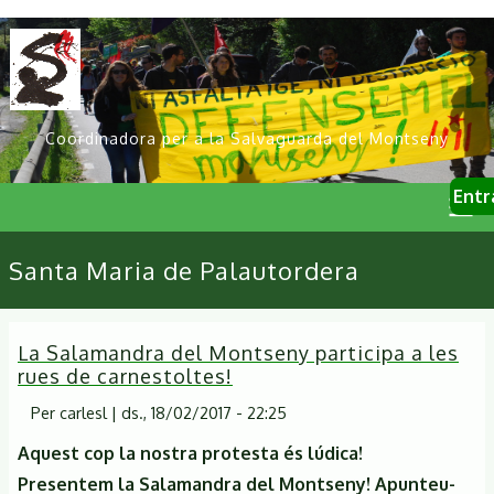
Vés
al
contingut
Coordinadora per a la Salvaguarda del Montseny
User
Entr
account
menu
Primary
Santa Maria de Palautordera
links
La Salamandra del Montseny participa a les
rues de carnestoltes!
Per
carlesl
|
ds., 18/02/2017 - 22:25
Aquest cop la nostra protesta és lúdica!
Presentem la Salamandra del Montseny! Apunteu-