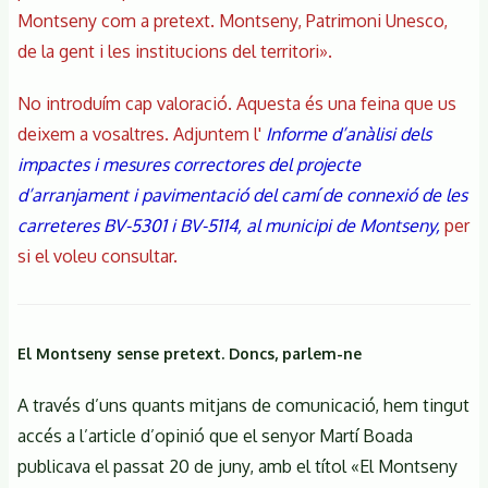
carretera
Montseny com a pretext. Montseny, Patrimoni Unesco,
Illes-
de la gent i les institucions del territori».
Sant
Marçal
No introduím cap valoració. Aquesta és una feina que us
i
deixem a vosaltres. Adjuntem l'
Informe d’anàlisi dels
altres
impactes i mesures correctores del projecte
assumptes,
d’arranjament i pavimentació del camí de connexió de les
divendres
carreteres BV-5301 i BV-5114, al municipi de Montseny,
per
2
si el voleu consultar.
de
març
a
les
El Montseny sense pretext. Doncs, parlem-ne
19:00h
A través d’uns quants mitjans de comunicació, hem tingut
accés a l’article d’opinió que el senyor Martí Boada
publicava el passat 20 de juny, amb el títol «El Montseny