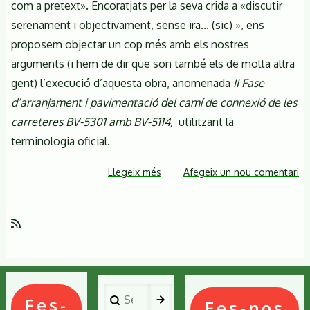
com a pretext». Encoratjats per la seva crida a «discutir
serenament i objectivament, sense ira... (sic) », ens
proposem objectar un cop més amb els nostres
arguments (i hem de dir que son també els de molta altra
gent) l’execució d’aquesta obra, anomenada
II Fase
d’arranjament i pavimentació del camí de connexió de les
carreteres BV-5301 amb BV-5114,
utilitzant la
terminologia oficial.
Llegeix més
sobre
Afegeix un nou comentari
El
Montseny
sense
pretext.
Doncs,
parlem-
Search
ne
Fes-
Fes-nos