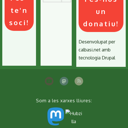
te'n
un
soci!
donatiu!
Desenvolupat per
calbasi.net
amb
tecnologia
Drupal
Som a les xarxes lliures: