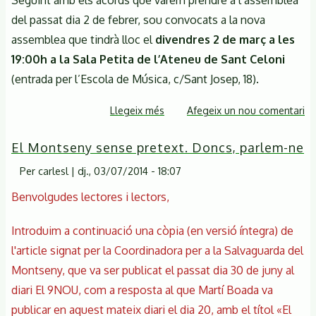
Seguint amb els acords que vàrem prendre a l’assemblea
del passat dia 2 de febrer, sou convocats a la nova
assemblea que tindrà lloc el
divendres 2 de març a les
19:00h a la Sala Petita de l’Ateneu de Sant Celoni
(entrada per l’Escola de Música, c/Sant Josep, 18).
Llegeix més
sobre
Afegeix un nou comentari
Nova
El Montseny sense pretext. Doncs, parlem-ne
assemblea
oberta
Per
carlesl
|
dj., 03/07/2014 - 18:07
de
Benvolgudes lectores i lectors,
la
CSM
Introduim a continuació una còpia (en versió íntegra) de
per
l'article signat per la Coordinadora per a la Salvaguarda del
tractar
Montseny, que va ser publicat el passat dia 30 de juny al
del
projecte
diari El 9NOU, com a resposta al que Martí Boada va
de
publicar en aquest mateix diari el dia 20, amb el títol «El