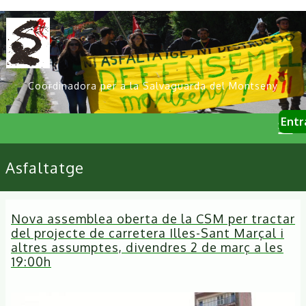
Vés
al
contingut
Coordinadora per a la Salvaguarda del Montseny
User
Entr
account
menu
Primary
Asfaltatge
links
Nova assemblea oberta de la CSM per tractar
del projecte de carretera Illes-Sant Marçal i
altres assumptes, divendres 2 de març a les
19:00h