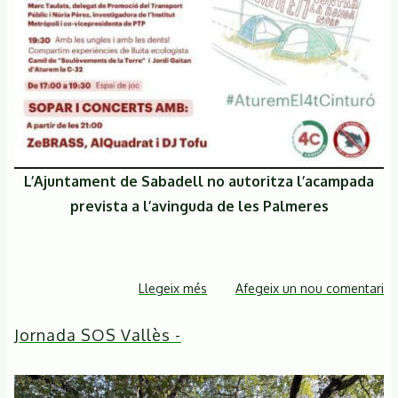
L’Ajuntament de Sabadell no autoritza l’acampada
prevista a l’avinguda de les Palmeres
Llegeix més
sobre
Afegeix un nou comentari
L'Ajuntament
Jornada SOS Vallès -
de
Sabadell
denega