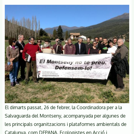
fluvial
amb
una
geologia
singular.
Debats
sobre
el
futur
del
riu.
El dimarts passat, 26 de febrer, la Coordinadora per a la
Salvaguarda del Montseny, acompanyada per algunes de
les principals organitzacions i plataformes ambientals de
Catalunya, com DEPANA, Ecologistes en Acció i