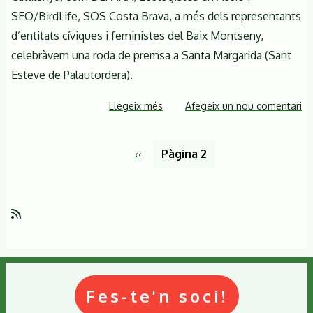
SEO/BirdLife, SOS Costa Brava, a més dels representants
d’entitats cíviques i feministes del Baix Montseny,
celebràvem una roda de premsa a Santa Margarida (Sant
Esteve de Palautordera).
Llegeix més
sobre
Afegeix un nou comentari
Entitats
ecologistes
Paginació
Pàgina
‹‹
Pàgina 2
demanen
anterior
una
moratòria
de
llicències
d'obres
i
nous
Fes-te'n soci!
projectes