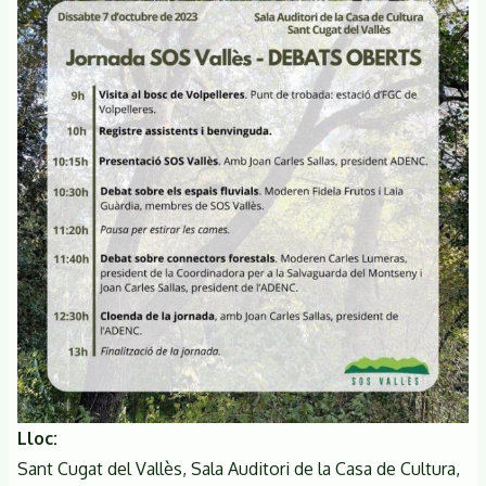
el
permís
per
fer
l'acampada
contra
la
Ronda
Nord
(Quart
Cinturó)
Lloc
Sant Cugat del Vallès, Sala Auditori de la Casa de Cultura,