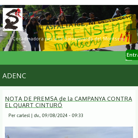
Vés
al
contingut
Coordinadora per a la Salvaguarda del Montseny
User
Entr
account
menu
Primary
ADENC
links
NOTA DE PREMSA de la CAMPANYA CONTRA
EL QUART CINTURÓ
Per
carlesl
|
dv., 09/08/2024 - 09:33