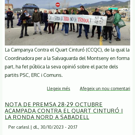
La Campanya Contra el Quart Cinturó (CCQC), de la qual la
Coordinadora per a la Salvaguarda del Montseny en forma
part, ha fet pública la seva opinió sobre el pacte dels
partits PSC, ERC i Comuns.
Llegeix més
sobre
Afegeix un nou comentari
NOTA
NOTA DE PREMSA 28-29 OCTUBRE
DE
ACAMPADA CONTRA EL QUART CINTURÓ I
PREMSA
LA RONDA NORD A SABADELL
de
la
Per
carlesl
|
dl., 30/10/2023 - 20:17
CAMPANYA