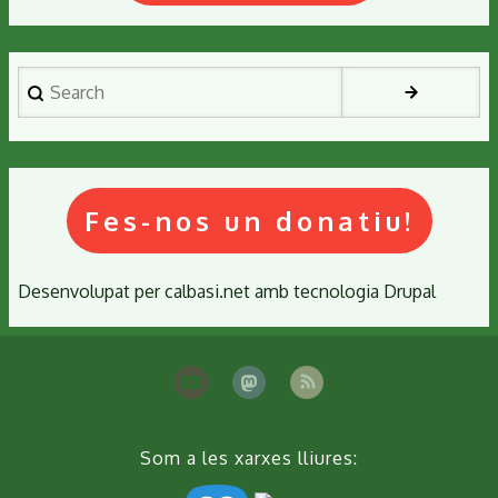
al
Montseny
Search
Fes-nos un donatiu!
Desenvolupat per
calbasi.net
amb tecnologia
Drupal
Som a les xarxes lliures: