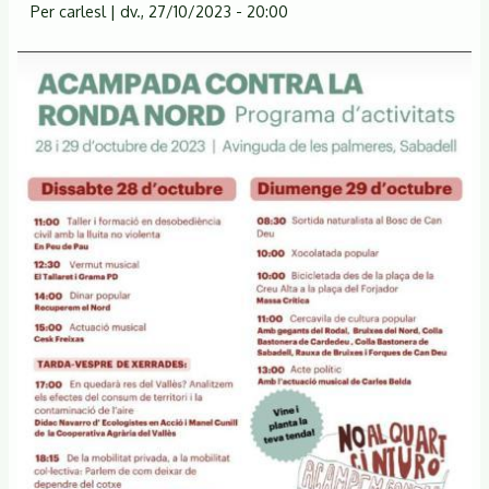
29
Per
carlesl
|
dv., 27/10/2023 - 20:00
OCTUBRE
ACAMPADA
CONTRA
EL
QUART
CINTURÓ
I
LA
RONDA
NORD
A
SABADELL