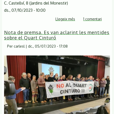
C. Castellví, 8 (Jardins del Monestir)
ds., 07/10/2023 - 10:00
Llegeix més
sobre
1 comentari
Jornada
Nota de premsa. Es van aclarint les mentides
SOS
sobre el Quart Cinturó
Vallès
-
Per
carlesl
|
dc., 05/07/2023 - 17:08