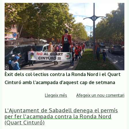
CONTRA
EL
QUART
CINTURÓ
Èxit dels col·lectius contra la Ronda Nord i el Quart
Cinturó amb l’acampada d’aquest cap de setmana
Llegeix més
sobre
Afegeix un nou comentari
NOTA
L'Ajuntament de Sabadell denega el permís
DE
per fer l'acampada contra la Ronda Nord
PREMSA
(Quart Cinturó)
28-