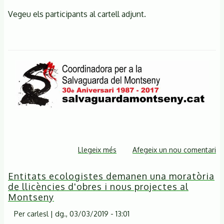
Vegeu els participants al cartell adjunt.
Llegeix més
sobre
Afegeix un nou comentari
El
Entitats ecologistes demanen una moratòria
riu
de llicències d'obres i nous projectes al
Ripoll,
Montseny
un
ecosistema
Per
carlesl
|
dg., 03/03/2019 - 13:01