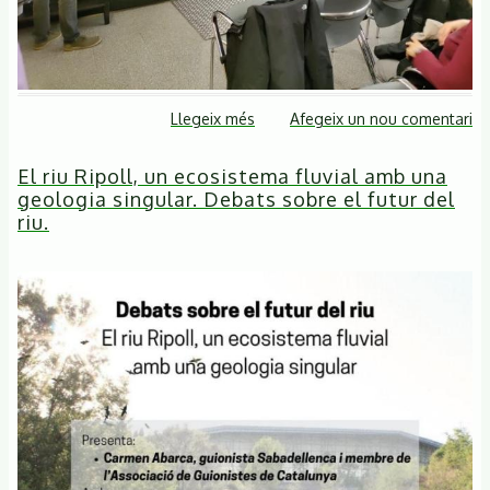
Llegeix més
sobre
Afegeix un nou comentari
Nota
El riu Ripoll, un ecosistema fluvial amb una
de
geologia singular. Debats sobre el futur del
premsa.
riu.
Es
van
aclarint
les
mentides
sobre
el
Quart
Cinturó