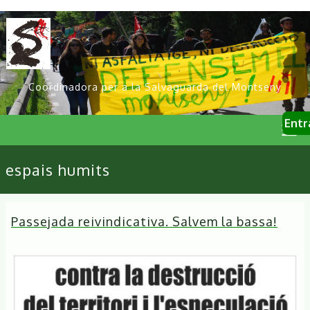
Vés
al
contingut
Coordinadora per a la Salvaguarda del Montseny
User
Entr
account
menu
Primary
espais humits
links
Passejada reivindicativa. Salvem la bassa!