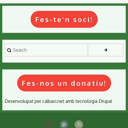
Fes-te'n soci!
Search
Fes-nos un donatiu!
Desenvolupat per
calbasi.net
amb tecnologia
Drupal