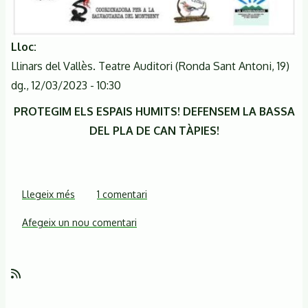
Lloc
Llinars del Vallès. Teatre Auditori (Ronda Sant Antoni, 19)
dg., 12/03/2023 - 10:30
PROTEGIM ELS ESPAIS HUMITS! DEFENSEM LA BASSA
DEL PLA DE CAN TÀPIES!
Llegeix més
sobre
1 comentari
Passejada
Afegeix un nou comentari
reivindicativa.
Salvem
la
bassa!