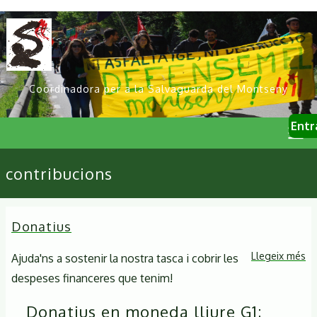
Vés
al
contingut
Coordinadora per a la Salvaguarda del Montseny
User
Entr
account
menu
Primary
contribucions
links
Donatius
Llegeix més
so
Ajuda'ns a sostenir la nostra tasca i cobrir les
Do
despeses financeres que tenim!
Donatius en
moneda lliure G1
: