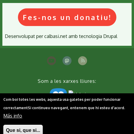
Fes-nos un donatiu!
Desenvolupat per
calbasi.net
amb tecnologia
Drupal
Som a les xarxes lliures:
Com boi totes les webs, aquesta usa galetes per poder funcionar
correctament
Si continueu navegant, entenem que hi esteu d'acord.
Más info
Peu
Contacta'ns
Cookies
Política de privacitat
Que si, que si...