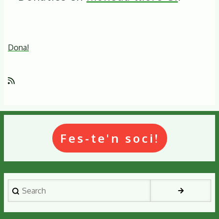
Dona!
Fes-te'n soci!
Search