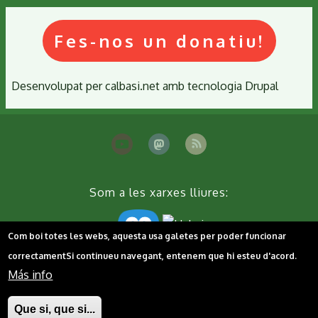
Fes-nos un donatiu!
Desenvolupat per
calbasi.net
amb tecnologia
Drupal
Som a les xarxes lliures:
Com boi totes les webs, aquesta usa galetes per poder funcionar
correctament
Si continueu navegant, entenem que hi esteu d'acord.
Más info
Peu
Contacta'ns
Cookies
Política de privacitat
Que si, que si...