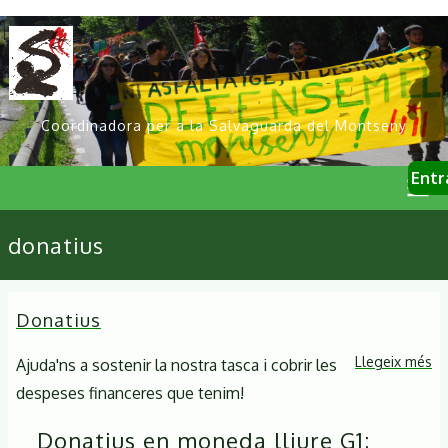
Vés
al
contingut
Coordinadora per a la Salvaguarda del Montseny
User
Entr
account
menu
Primary
donatius
links
Donatius
Llegeix més
so
Ajuda'ns a sostenir la nostra tasca i cobrir les
Do
despeses financeres que tenim!
Donatius en
moneda lliure G1
: