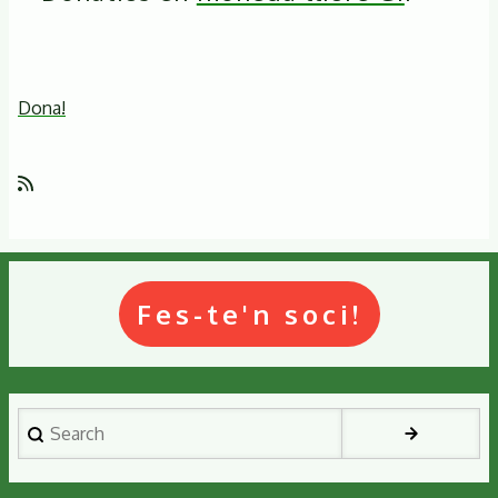
Dona!
Fes-te'n soci!
Search