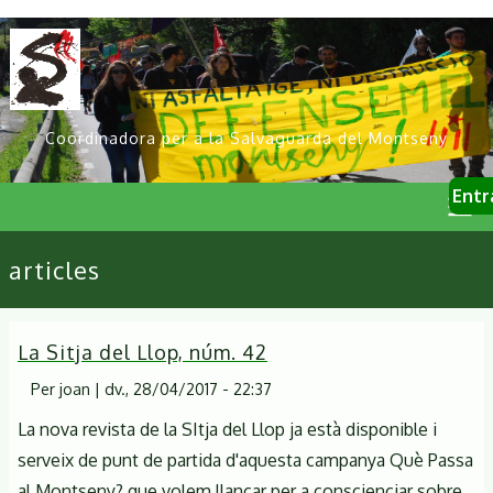
Vés
al
contingut
Coordinadora per a la Salvaguarda del Montseny
User
Entr
account
menu
Primary
articles
links
La Sitja del Llop, núm. 42
Per
joan
|
dv., 28/04/2017 - 22:37
La nova revista de la SItja del Llop ja està disponible i
serveix de punt de partida d'aquesta campanya Què Passa
al Montseny? que volem llançar per a conscienciar sobre