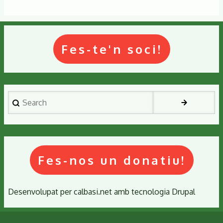
Llop,
núm.
42
Fes-te'n soci!
Search
Fes-nos un donatiu!
Desenvolupat per
calbasi.net
amb tecnologia
Drupal