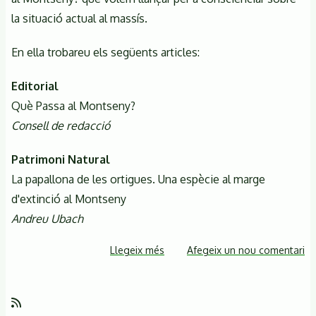
la situació actual al massís.
En ella trobareu els següents articles:
Editorial
Què Passa al Montseny?
Consell de redacció
Patrimoni Natural
La papallona de les ortigues. Una espècie al marge
d'extinció al Montseny
Andreu Ubach
Llegeix més
sobre
Afegeix un nou comentari
La
Sitja
del