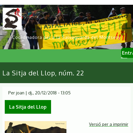
Vés
al
contingut
Coordinadora per a la Salvaguarda del Montseny
User
Entr
account
menu
Primary
La Sitja del Llop, núm. 22
links
Per
joan
|
dj., 20/12/2018 - 13:05
La Sitja del Llop
Versió per a imprimir