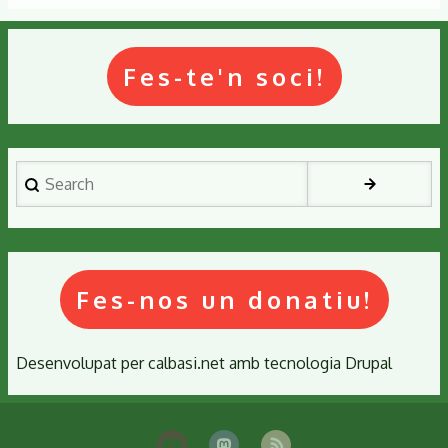
núm.
22
Fes-te'n soci!
Search
Fes-nos un donatiu!
Desenvolupat per
calbasi.net
amb tecnologia
Drupal