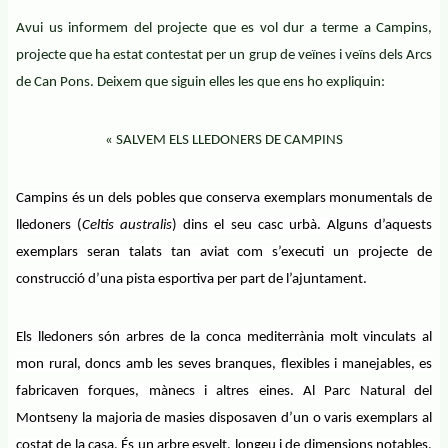
Avui us informem del projecte que es vol dur a terme a Campins,
projecte que ha estat contestat per un grup de veïnes i veïns dels Arcs
de Can Pons. Deixem que siguin elles les que ens ho expliquin:
« SALVEM ELS LLEDONERS DE CAMPINS
Campins és un dels pobles que conserva exemplars monumentals de
lledoners (
Celtis australis
) dins el seu casc urbà. Alguns d’aquests
exemplars seran talats tan aviat com s’executi un projecte de
construcció d’una pista esportiva per part de l’ajuntament.
Els lledoners són arbres de la conca mediterrània molt vinculats al
mon rural, doncs amb les seves branques, flexibles i manejables, es
fabricaven forques, mànecs i altres eines. Al Parc Natural del
Montseny la majoria de masies disposaven d’un o varis exemplars al
costat de la casa. És un arbre esvelt, longeu i de dimensions notables,