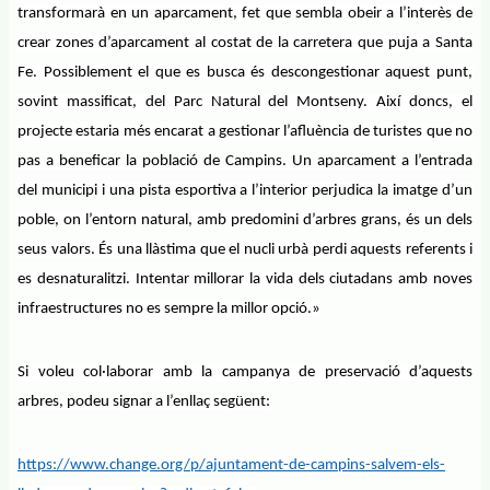
transformarà en un aparcament, fet que sembla obeir a l’interès de
crear zones d’aparcament al costat de la carretera que puja a Santa
Fe. Possiblement el que es busca és descongestionar aquest punt,
sovint massificat, del Parc Natural del Montseny. Així doncs, el
projecte estaria més encarat a gestionar l’afluència de turistes que no
pas a beneficar la població de Campins. Un aparcament a l’entrada
del municipi i una pista esportiva a l’interior perjudica la imatge d’un
poble, on l’entorn natural, amb predomini d’arbres grans, és un dels
seus valors. És una llàstima que el nucli urbà perdi aquests referents i
es desnaturalitzi. Intentar millorar la vida dels ciutadans amb noves
infraestructures no es sempre la millor opció.»
Si voleu col·laborar amb la campanya de preservació d’aquests
arbres, podeu signar a l’enllaç següent:
https://www.change.org/p/ajuntament-de-campins-salvem-els-