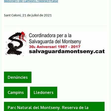
lledoners-de-campins?redirect=false
Sant Celoni, 21 de juliol de 2021
Denúncies
Campins
Lledoners
Parc Natural del Montseny. Reserva de la