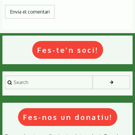
Fes-te'n soci!
Search
Fes-nos un donatiu!