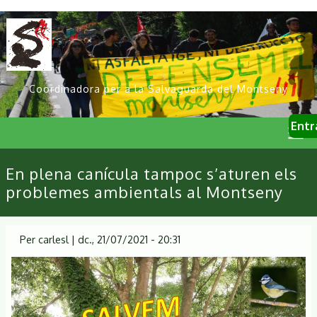
Vés
al
contingut
Coordinadora per a la Salvaguarda del Montseny
User
Entr
account
menu
Primary
En plena canícula tampoc s’aturen els
links
problemes ambientals al Montseny
Per
carlesl
|
dc., 21/07/2021 - 20:31