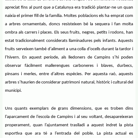
apreciat fins al punt que a Catalunya era tradició plantar-ne un quan
naixia el primer fill de la família. Moltes poblacions els ha emprat com
a arbres ornamentals, doncs resisteixen bé la sequera i fan molta
ombra als carrers i places. Els seus fruits, negres, petits i rodons, han
estat tradicionalment considerats llaminadures pels infants. Aquests
fruits serveixen també d’aliment a una colla d’ocells durant la tardor i
l’hivern. En aquest període, als lledoners de Campins s’hi poden
observar fàcilment mallerengues carboneres i blaves, durbecs,
pinsans i merles, entre d’altres espècies. Per aquesta raó, aquests
arbres s’haurien de considerar patrimoni natural, històric i cultural del
municipi.
Uns quants exemplars de grans dimensions, que es troben dins
l’aparcament de l’escola de Campins i al seu voltant, desapareixeran
properament, quan l’ajuntament traslladi a aquest indret la pista
esportiva que ara té a l’entrada del poble. La pista actual es