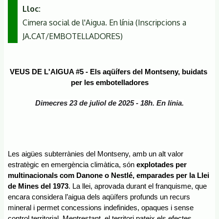
Lloc
Cimera social de l'Aigua. En línia (Inscripcions a
JA.CAT/EMBOTELLADORES)
VEUS DE L'AIGUA #5 - Els aqüífers del Montseny, buidats 
per les embotelladores
Dimecres 23 de juliol de 2025 - 18h. En línia.
Les aigües subterrànies del Montseny, amb un alt valor 
estratègic en emergència climàtica, són 
explotades per 
multinacionals com Danone o Nestlé, emparades per la Llei 
de Mines del 1973
. La llei, aprovada durant el franquisme, que 
encara considera l’aigua dels aqüífers profunds un recurs 
mineral i permet concessions indefinides, opaques i sense 
control territorial. Mentrestant, el territori pateix els efectes 