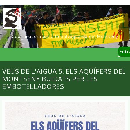
Vés
al
contingut
Coordinadora per a la Salvaguarda del Montseny
User
Entr
account
menu
Primary
VEUS DE L'AIGUA 5. ELS AQÜÍFERS DEL
links
MONTSENY BUIDATS PER LES
EMBOTELLADORES