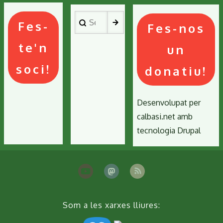
Search
Fes-
Fes-nos
te'n
un
soci!
donatiu!
Desenvolupat per
calbasi.net
amb
tecnologia
Drupal
Som a les xarxes lliures: