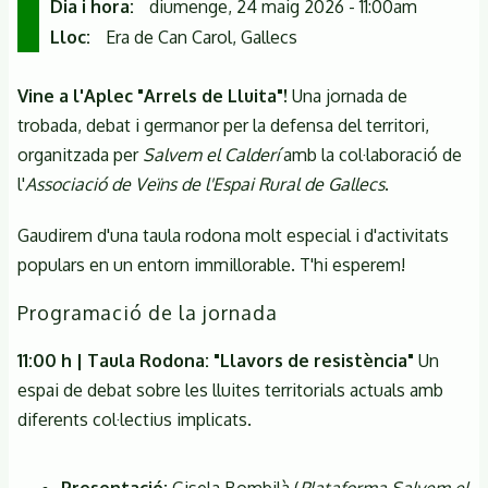
Dia i hora
diumenge, 24 maig 2026 - 11:00am
Lloc
Era de Can Carol, Gallecs
Vine a l'Aplec "Arrels de Lluita"!
Una jornada de
trobada, debat i germanor per la defensa del territori,
organitzada per
Salvem el Calderí
amb la col·laboració de
l'
Associació de Veïns de l'Espai Rural de Gallecs
.
Gaudirem d'una taula rodona molt especial i d'activitats
populars en un entorn immillorable. T'hi esperem!
Programació de la jornada
11:00 h | Taula Rodona: "Llavors de resistència"
Un
espai de debat sobre les lluites territorials actuals amb
diferents col·lectius implicats.
Presentació:
Gisela Bombilà (
Plataforma Salvem el