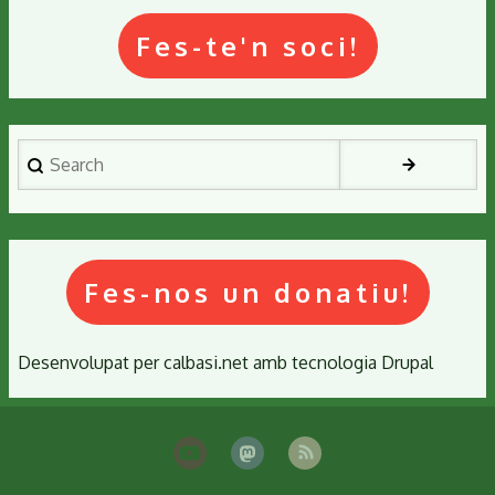
Fes-te'n soci!
Search
Fes-nos un donatiu!
Desenvolupat per
calbasi.net
amb tecnologia
Drupal