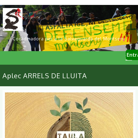
Vés
al
contingut
Coordinadora per a la Salvaguarda del Montseny
User
Entr
account
menu
Primary
Aplec ARRELS DE LLUITA
links