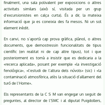
finalment, una sala polivalent per exposicions o altres
activitats similars (això sí, visitada per un grup
d’excursionistes en calça curta). És a dir, la mateixa
informació que ja es coneixia des fa mesos. Ni un sol
element inèdit.
En canvi, no s’aportà cap prova gràfica, plànol, o altres
documents, que demostressin funcionalitats de tipus
científic (en realitat ni de cap altre tipus), tot i que
posteriorment es tornà a insistir que es dedicaria a la
«recerca aplicada», posant per exemple «la investigació
fenològica», «l’estudi de l’altura dels núvols» (sic) i «la
contaminació atmosfèrica, atès la situació d’aïllament del
turó de l’Home».
Els representants de la C S M van engegar un seguit de
preguntes, al director de l’SMC i al diputat Puigdollers,