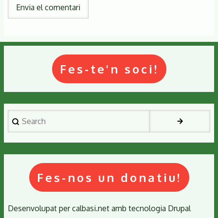
Fes-te'n soci!
Search
Fes-nos un donatiu!
Desenvolupat per
calbasi.net
amb tecnologia
Drupal