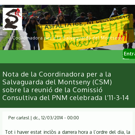
Vés
al
contingut
Coordinadora per a la Salvaguarda del Montseny
User
Entr
account
menu
Primary
Nota de la Coordinadora per a la
links
Salvaguarda del Montseny (CSM)
sobre la reunió de la Comissió
Consultiva del PNM celebrada l’11-3-14
Per
carlesl
|
dc., 12/03/2014 - 00:00
Tot i haver estat inclòs a darrera hora a l’ordre del dia, la