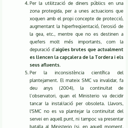
Per la utilització de diners públics en una
zona protegida, per a unes actuacions que
xoquen amb el propi concepte de protecció,
augmentant la hiperfreqüentació, l'erosió de
la gea, etc., mentre que no es destinen a
quefers molt més importants, com la
depuració d’
aigües brutes que actualment
es llencen la capçalera de la Tordera i els
seus afluents
.
Per la inconsistència científica del
plantejament. El mateix SMC va invalidar, fa
deu anys (2004), la continuïtat de
l’observatori, quan el Ministerio va decidir
tancar la instal·lació per obsoleta. Llavors,
l'SMC no es va plantejar la continuïtat del
servei en aquell punt, ni tampoc va presentar
batalla al Ministerio (si, en aquell moment,