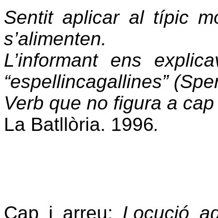
Sentit aplicar al típic 
s’alimenten.
L’informant ens expli
“espellincagallines” (Spe
Verb que no figura a cap 
La Batllòria. 1996
.
Cap i arreu
:
Locució
ad