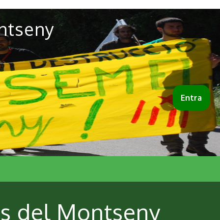
ntseny
Entra
es del Montseny