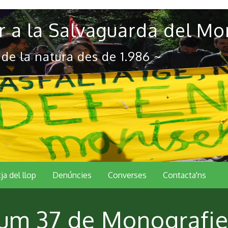
 a la Salvaguarda del Mo
 de la natura des de 1.986 ~
tja del llop
Denúncies
Converses
Contacta'ns
lum 37 de Monografi